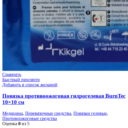
Сравнить
Быстрый просмотр
Добавить в список желаний
Повязка противоожоговая гидрогелевая BurnTec
10×10 см
Медицина
,
Перевязочные средства
,
Повязки гелевые
,
Противоожоговые средства
Оценка
0
из 5