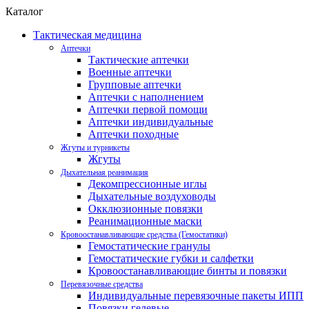
Каталог
Тактическая медицина
Аптечки
Тактические аптечки
Военные аптечки
Групповые аптечки
Аптечки с наполнением
Аптечки первой помощи
Аптечки индивидуальные
Аптечки походные
Жгуты и турникеты
Жгуты
Дыхательная реанимация
Декомпрессионные иглы
Дыхательные воздуховоды
Окклюзионные повязки
Реанимационные маски
Кровоостанавливающие средства (Гемостатики)
Гемостатические гранулы
Гемостатические губки и салфетки
Кровоостанавливающие бинты и повязки
Перевязочные средства
Индивидуальные перевязочные пакеты ИПП
Повязки гелевые