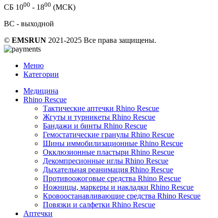
00
00
СБ 10
- 18
(МСК)
ВС - выходной
©
EMSRUN
2021-2025 Все права защищены.
Меню
Категории
Медицина
Rhino Rescue
Тактические аптечки Rhino Rescue
Жгуты и турникеты Rhino Rescue
Бандажи и бинты Rhino Rescue
Гемостатические гранулы Rhino Rescue
Шины иммобилизационные Rhino Rescue
Окклюзионные пластыри Rhino Rescue
Декомпресионные иглы Rhino Rescue
Дыхательная реанимация Rhino Rescue
Противоожоговые средства Rhino Rescue
Ножницы, маркеры и накладки Rhino Rescue
Кровоостанавливающие средства Rhino Rescue
Повязки и салфетки Rhino Rescue
Аптечки