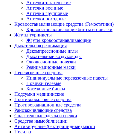
Аптечки тактические
Аптечки военные
Аптечки групповые
Аптечки походные
Кровоостанавливающие средства (Гемостатики)
Кровоостанавливающие бинты и повязки
Жгуты турникеты
Жгуты кровоостанавливающие
Дыхательная реанимация
Декомпрессионные иглы
Дыхательные воздуховоды
Окклюзионные повязки
Реанимационные маски
Перевязочные средства
Индивидуальные перевязочные пакеты
Повязки гелевые
Когезивные бинты
Подсумки медицинские
Противоожоговые средства
Противорадиационные средства
Ранозаживляющие средства
Спасательные одеяла и грелки
Средства иммобилизации
Антивирусные (бактерицидные) маски
Носилки