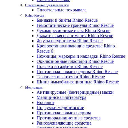
Спасательные одеяла и грелки
Спасательные покрывала
Rhino Rescue
Бандажи и бинты Rhino Rescue
Гемостатические гранулы Rhino Rescue
Декомпресионные иглы Rhino Rescue
Дыхательная реанимация Rhino Rescue
Жгуты и турникеты Rhino Rescue
Кровоостанавливающие средства Rhino
Rescue 6
Ножницы, маркеры и накладки Rhino Rescue
Окклюзионные пластыри Rhino Rescue
Повязки и салфетки Rhino Rescue
Противоожоговые средства Rhino Rescue
Тактические аптечки Rhino Rescue
Шины иммобилизационные Rhino Rescue
Мед товары
Антивирусные (бактерицидные) маски
Медицинская литература
Носилки
Подсумки медицинские
Противоожоговые средства
Противорадиационные средства
Ранозаживляющие средства