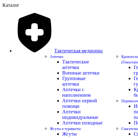
Каталог
Тактическая медицина
Аптечки
Кровооста
Тактические
(Гемостат
аптечки
Г
Военные аптечки
г
Групповые
Г
аптечки
г
Аптечки с
К
наполнением
б
Аптечки первой
Перевязоч
помощи
И
Аптечки
п
индивидуальные
п
Аптечки походные
П
Жгуты и турникеты
Спасатель
Жгуты
С