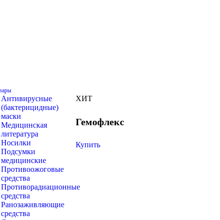
вары
Антивирусные
ХИТ
(бактерицидные)
маски
Гемофлекс
Медицинская
литература
Носилки
Купить
Подсумки
медицинские
Противоожоговые
средства
Противорадиационные
средства
Ранозаживляющие
средства