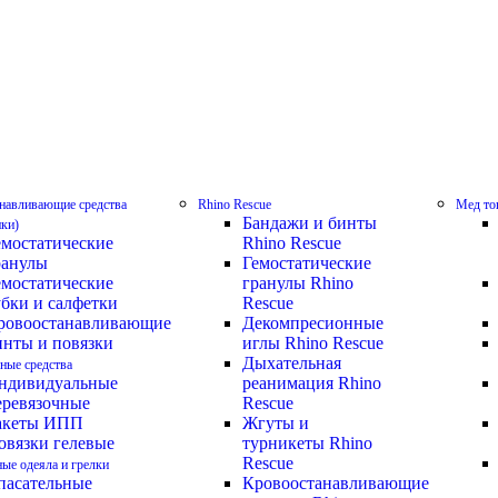
навливающие средства
Rhino Rescue
Мед то
Бандажи и бинты
ики)
емостатические
Rhino Rescue
ранулы
Гемостатические
емостатические
гранулы Rhino
убки и салфетки
Rescue
ровоостанавливающие
Декомпресионные
инты и повязки
иглы Rhino Rescue
Дыхательная
ные средства
ндивидуальные
реанимация Rhino
еревязочные
Rescue
акеты ИПП
Жгуты и
овязки гелевые
турникеты Rhino
Rescue
ные одеяла и грелки
пасательные
Кровоостанавливающие