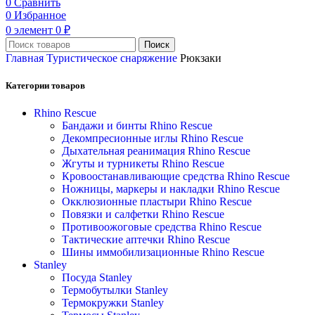
0
Сравнить
0
Избранное
0
элемент
0
₽
Поиск
Главная
Туристическое снаряжение
Рюкзаки
Категории товаров
Rhino Rescue
Бандажи и бинты Rhino Rescue
Декомпресионные иглы Rhino Rescue
Дыхательная реанимация Rhino Rescue
Жгуты и турникеты Rhino Rescue
Кровоостанавливающие средства Rhino Rescue
Ножницы, маркеры и накладки Rhino Rescue
Окклюзионные пластыри Rhino Rescue
Повязки и салфетки Rhino Rescue
Противоожоговые средства Rhino Rescue
Тактические аптечки Rhino Rescue
Шины иммобилизационные Rhino Rescue
Stanley
Посуда Stanley
Термобутылки Stanley
Термокружки Stanley