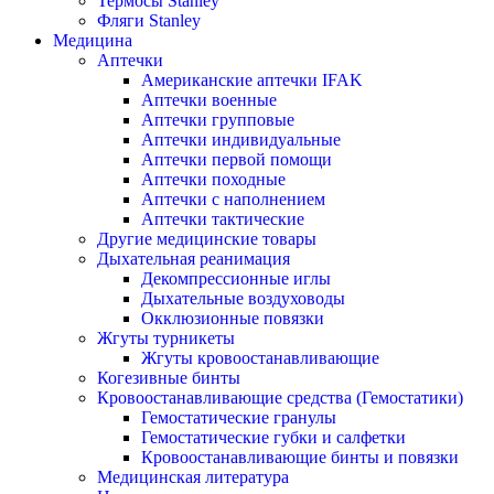
Термосы Stanley
Фляги Stanley
Медицина
Аптечки
Американские аптечки IFAK
Аптечки военные
Аптечки групповые
Аптечки индивидуальные
Аптечки первой помощи
Аптечки походные
Аптечки с наполнением
Аптечки тактические
Другие медицинские товары
Дыхательная реанимация
Декомпрессионные иглы
Дыхательные воздуховоды
Окклюзионные повязки
Жгуты турникеты
Жгуты кровоостанавливающие
Когезивные бинты
Кровоостанавливающие средства (Гемостатики)
Гемостатические гранулы
Гемостатические губки и салфетки
Кровоостанавливающие бинты и повязки
Медицинская литература