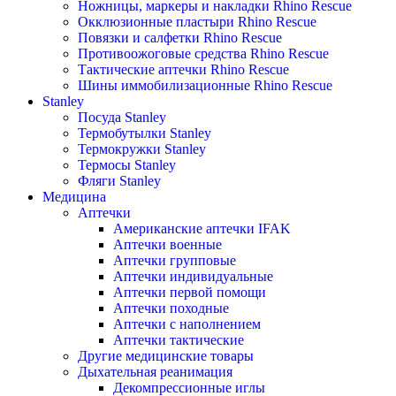
Ножницы, маркеры и накладки Rhino Rescue
Окклюзионные пластыри Rhino Rescue
Повязки и салфетки Rhino Rescue
Противоожоговые средства Rhino Rescue
Тактические аптечки Rhino Rescue
Шины иммобилизационные Rhino Rescue
Stanley
Посуда Stanley
Термобутылки Stanley
Термокружки Stanley
Термосы Stanley
Фляги Stanley
Медицина
Аптечки
Американские аптечки IFAK
Аптечки военные
Аптечки групповые
Аптечки индивидуальные
Аптечки первой помощи
Аптечки походные
Аптечки с наполнением
Аптечки тактические
Другие медицинские товары
Дыхательная реанимация
Декомпрессионные иглы