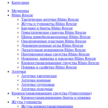
Категории
Медицина
Rhino Rescue
Тактические аптечки Rhino Rescue
Жгуты и турникеты Rhino Rescue
Бандажи и бинты Rhino Rescue
Гемостатические гранулы Rhino Rescue
Шины иммобилизационные Rhino Rescue
Окклюзионные пластыри Rhino Rescue
Декомпресионные иглы Rhino Rescue
Дыхательная реанимация Rhino Rescue
Противоожоговые средства Rhino Rescue
Ножницы, маркеры и накладки Rhino Rescue
Кровоостанавливающие средства Rhino Rescue
Повязки и салфетки Rhino Rescue
Аптечки
Аптечки тактические
Аптечки военные
Аптечки групповые
Аптечки походные
Кровоостанавливающие средства (Гемостатики)
Кровоостанавливающие бинты и повязки
Жгуты турникеты
Жгуты кровоостанавливающие