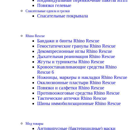
Индивидуальные перевязочные пакеты ИПП
Повязки гелевые
Спасательные одеяла и грелки
Спасательные покрывала
Rhino Rescue
Бандажи и бинты Rhino Rescue
Гемостатические гранулы Rhino Rescue
Декомпресионные иглы Rhino Rescue
Дыхательная реанимация Rhino Rescue
Жгуты и турникеты Rhino Rescue
Кровоостанавливающие средства Rhino
Rescue 6
Ножницы, маркеры и накладки Rhino Rescue
Окклюзионные пластыри Rhino Rescue
Повязки и салфетки Rhino Rescue
Противоожоговые средства Rhino Rescue
Тактические аптечки Rhino Rescue
Шины иммобилизационные Rhino Rescue
Мед товары
Антивирусные (бактерицидные) маски