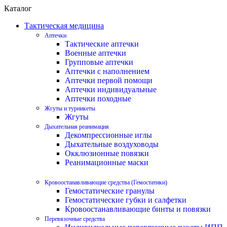
Каталог
Тактическая медицина
Аптечки
Тактические аптечки
Военные аптечки
Групповые аптечки
Аптечки с наполнением
Аптечки первой помощи
Аптечки индивидуальные
Аптечки походные
Жгуты и турникеты
Жгуты
Дыхательная реанимация
Декомпрессионные иглы
Дыхательные воздуховоды
Окклюзионные повязки
Реанимационные маски
Кровоостанавливающие средства (Гемостатики)
Гемостатические гранулы
Гемостатические губки и салфетки
Кровоостанавливающие бинты и повязки
Перевязочные средства