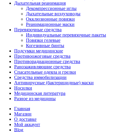
Дыхательная реанимация
Декомпрессионные иглы
Дыхательные воздуховоды
Окклюзионные повязки
Реанимационные маски
Перевязочные средства
Индивидуальные перевязочные пакеты
Повязки гелевые
Когезивные бинты
Подсумки медицинские
Противоожоговые средства
Противорадиационные средства
Ранозаживляющие средства
Спасательные одеяла и грелки
Средства иммобилизации
Антивирусные (бактерицидные) маски
Носилки
Медицинская литература
Разное из медицины
Главная
Магазин
О доставке
Мой аккаунт
Blog