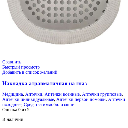
Сравнить
Быстрый просмотр
Добавить в список желаний
Накладка атравматичная на глаз
Медицина
,
Аптечки
,
Аптечки военные
,
Аптечки групповые
,
Аптечки индивидуальные
,
Аптечки первой помощи
,
Аптечки
походные
,
Средства иммобилизации
Оценка
0
из 5
В наличии