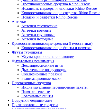
Противоожоговые средства Rhino Rescue
Ножницы, маркеры и накладки Rhino Rescue
Кровоостанавливающие средства Rhino Rescue
Повязки и салфетки Rhino Rescue
Аптечки
Аптечки тактические
Аптечки военные
Аптечки групповые
Аптечки походные
Кровоостанавливающие средства (Гемостатики)
Кровоостанавливающие бинты и повязки
Жгуты турникеты
Жгуты кровоостанавливающие
Дыхательная реанимация
Декомпрессионные иглы
Дыхательные воздуховоды
Окклюзионные повязки
Реанимационные маски
Перевязочные средства
Индивидуальные перевязочные пакеты
Повязки гелевые
Когезивные бинты
Подсумки медицинские
Противоожоговые средства