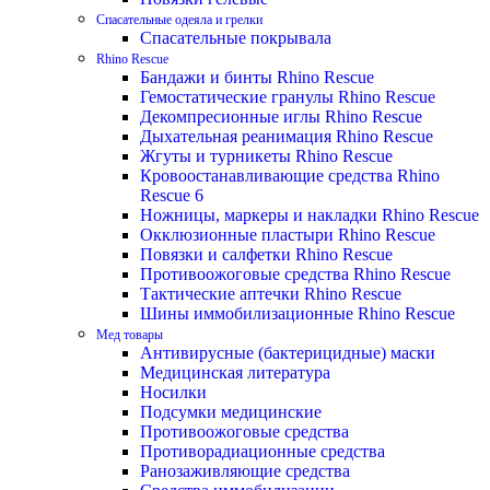
Спасательные одеяла и грелки
Спасательные покрывала
Rhino Rescue
Бандажи и бинты Rhino Rescue
Гемостатические гранулы Rhino Rescue
Декомпресионные иглы Rhino Rescue
Дыхательная реанимация Rhino Rescue
Жгуты и турникеты Rhino Rescue
Кровоостанавливающие средства Rhino
Rescue 6
Ножницы, маркеры и накладки Rhino Rescue
Окклюзионные пластыри Rhino Rescue
Повязки и салфетки Rhino Rescue
Противоожоговые средства Rhino Rescue
Тактические аптечки Rhino Rescue
Шины иммобилизационные Rhino Rescue
Мед товары
Антивирусные (бактерицидные) маски
Медицинская литература
Носилки
Подсумки медицинские
Противоожоговые средства
Противорадиационные средства
Ранозаживляющие средства