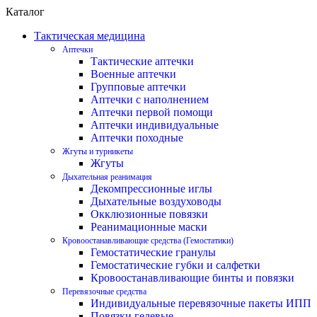
Каталог
Тактическая медицина
Аптечки
Тактические аптечки
Военные аптечки
Групповые аптечки
Аптечки с наполнением
Аптечки первой помощи
Аптечки индивидуальные
Аптечки походные
Жгуты и турникеты
Жгуты
Дыхательная реанимация
Декомпрессионные иглы
Дыхательные воздуховоды
Окклюзионные повязки
Реанимационные маски
Кровоостанавливающие средства (Гемостатики)
Гемостатические гранулы
Гемостатические губки и салфетки
Кровоостанавливающие бинты и повязки
Перевязочные средства
Индивидуальные перевязочные пакеты ИПП
Повязки гелевые