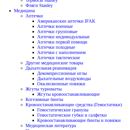
Термосы Stanley
Фляги Stanley
Медицина
Аптечки
Американские аптечки IFAK
Аптечки военные
Аптечки групповые
Аптечки индивидуальные
Аптечки первой помощи
Аптечки походные
Аптечки с наполнением
Аптечки тактические
Другие медицинские товары
Дыхательная реанимация
Декомпрессионные иглы
Дыхательные воздуховоды
Окклюзионные повязки
Жгуты турникеты
Жгуты кровоостанавливающие
Когезивные бинты
Кровоостанавливающие средства (Гемостатики)
Гемостатические гранулы
Гемостатические губки и салфетки
Кровоостанавливающие бинты и повязки
Медицинская литература