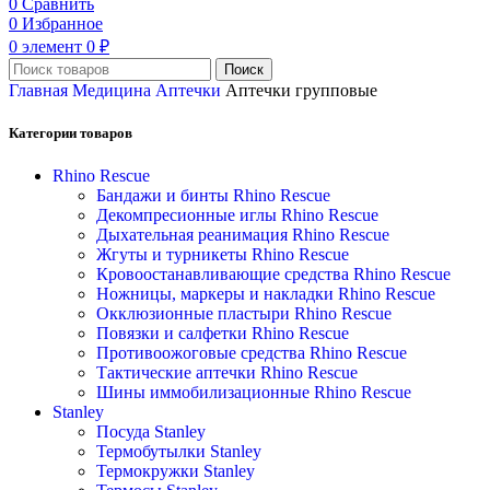
0
Сравнить
0
Избранное
0
элемент
0
₽
Поиск
Главная
Медицина
Аптечки
Аптечки групповые
Категории товаров
Rhino Rescue
Бандажи и бинты Rhino Rescue
Декомпресионные иглы Rhino Rescue
Дыхательная реанимация Rhino Rescue
Жгуты и турникеты Rhino Rescue
Кровоостанавливающие средства Rhino Rescue
Ножницы, маркеры и накладки Rhino Rescue
Окклюзионные пластыри Rhino Rescue
Повязки и салфетки Rhino Rescue
Противоожоговые средства Rhino Rescue
Тактические аптечки Rhino Rescue
Шины иммобилизационные Rhino Rescue
Stanley
Посуда Stanley
Термобутылки Stanley
Термокружки Stanley