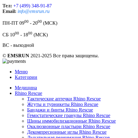
Тел:
+7 (499) 348-91-87
Email:
info@emsrun.ru
00
00
ПН-ПТ 09
- 20
(МСК)
00
00
СБ 10
- 18
(МСК)
ВС - выходной
©
EMSRUN
2021-2025 Все права защищены.
Меню
Категории
Медицина
Rhino Rescue
Тактические аптечки Rhino Rescue
Жгуты и турникеты Rhino Rescue
Бандажи и бинты Rhino Rescue
Гемостатические гранулы Rhino Rescue
Шины иммобилизационные Rhino Rescue
Окклюзионные пластыри Rhino Rescue
Декомпресионные иглы Rhino Rescue
Дыхательная реанимация Rhino Rescue