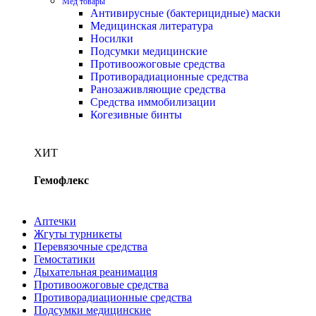
Мед товары
Антивирусные (бактерицидные) маски
Медицинская литература
Носилки
Подсумки медицинские
Противоожоговые средства
Противорадиационные средства
Ранозаживляющие средства
Средства иммобилизации
Когезивные бинты
ХИТ
Гемофлекс
Купить
Аптечки
Жгуты турникеты
Перевязочные средства
Гемостатики
Дыхательная реанимация
Противоожоговые средства
Противорадиационные средства
Подсумки медицинские