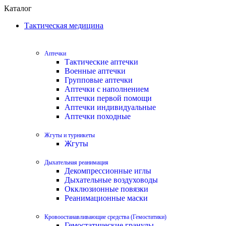
Каталог
Тактическая медицина
Аптечки
Тактические аптечки
Военные аптечки
Групповые аптечки
Аптечки с наполнением
Аптечки первой помощи
Аптечки индивидуальные
Аптечки походные
Жгуты и турникеты
Жгуты
Дыхательная реанимация
Декомпрессионные иглы
Дыхательные воздуховоды
Окклюзионные повязки
Реанимационные маски
Кровоостанавливающие средства (Гемостатики)
Гемостатические гранулы