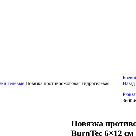
Боево
зки гелевые
Повязка противоожоговая гидрогелевая
Назад
Рюкза
3600
Повязка противо
BurnTec 6×12 см