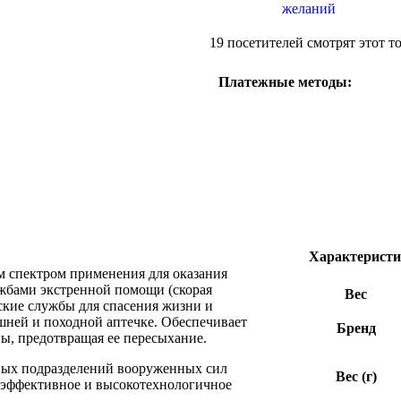
желаний
19
посетителей смотрят этот т
Платежные методы:
Характерист
м спектром применения для оказания
жбами экстренной помощи (скорая
Вес
ские службы для спасения жизни и
ашней и походной аптечке. Обеспечивает
Бренд
ы, предотвращая ее пересыхание.
ных подразделений вооруженных сил
Вес (г)
 эффективное и высокотехнологичное