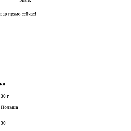
Share:
овар прямо сейчас!
ики
30 г
Польша
30