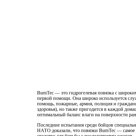
BurnTec — это гидрогелевая повязка с широки
первой помощи. Она широко используется слу
помощь, пожарные, армия, полиция и граждан
здоровья), но также пригодится в каждой дом
оптимальный баланс влаги на поверхности ран
Последние испытания среди бойцов специаль
НАТО доказали, что повязки BurnTec — самое
средство для борьбы с последствиями ожогов.