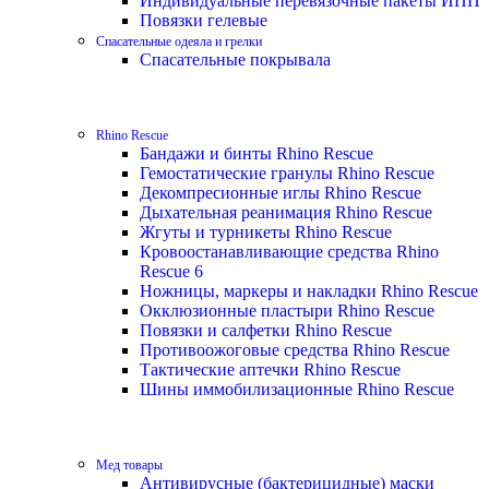
Индивидуальные перевязочные пакеты ИПП
Повязки гелевые
Спасательные одеяла и грелки
Спасательные покрывала
Rhino Rescue
Бандажи и бинты Rhino Rescue
Гемостатические гранулы Rhino Rescue
Декомпресионные иглы Rhino Rescue
Дыхательная реанимация Rhino Rescue
Жгуты и турникеты Rhino Rescue
Кровоостанавливающие средства Rhino
Rescue 6
Ножницы, маркеры и накладки Rhino Rescue
Окклюзионные пластыри Rhino Rescue
Повязки и салфетки Rhino Rescue
Противоожоговые средства Rhino Rescue
Тактические аптечки Rhino Rescue
Шины иммобилизационные Rhino Rescue
Мед товары
Антивирусные (бактерицидные) маски