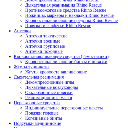
Дыхательная реанимация Rhino Rescue
Противоожоговые средства Rhino Rescue
Ножницы, маркеры и накладки Rhino Rescue
Кровоостанавливающие средства Rhino Rescue
Повязки и салфетки Rhino Rescue
Аптечки
Аптечки тактические
Аптечки военные
Аптечки групповые
Аптечки походные
Кровоостанавливающие средства (Гемостатики)
Кровоостанавливающие бинты и повязки
Жгуты турникеты
Жгуты кровоостанавливающие
Дыхательная реанимация
Декомпрессионные иглы
Дыхательные воздуховоды
Окклюзионные повязки
Реанимационные маски
Перевязочные средства
Индивидуальные перевязочные пакеты
Повязки гелевые
Когезивные бинты
Подсумки медицинские