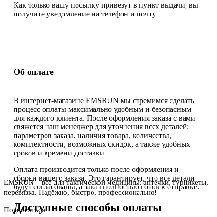
Как только вашу посылку привезут в пункт выдачи, вы
получите уведомление на телефон и почту.
Об оплате
В интернет-магазине EMSRUN мы стремимся сделать
процесс оплаты максимально удобным и безопасным
для каждого клиента. После оформления заказа с вами
свяжется наш менеджер для уточнения всех деталей:
параметров заказа, наличия товара, количества,
комплектности, возможных скидок, а также удобных
сроков и времени доставки.
Оплата производится только после оформления и
сборки вашего заказа. Это гарантирует, что все детали
EMSRUN – всё для тактической медицины: аптечки, турникеты,
будут согласованы, а заказ полностью готов к отправке.
перевязка. Надёжно, быстро, профессионально!
Доступные способы оплаты
Подписаться