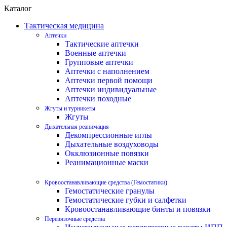
Каталог
Тактическая медицина
Аптечки
Тактические аптечки
Военные аптечки
Групповые аптечки
Аптечки с наполнением
Аптечки первой помощи
Аптечки индивидуальные
Аптечки походные
Жгуты и турникеты
Жгуты
Дыхательная реанимация
Декомпрессионные иглы
Дыхательные воздуховоды
Окклюзионные повязки
Реанимационные маски
Кровоостанавливающие средства (Гемостатики)
Гемостатические гранулы
Гемостатические губки и салфетки
Кровоостанавливающие бинты и повязки
Перевязочные средства