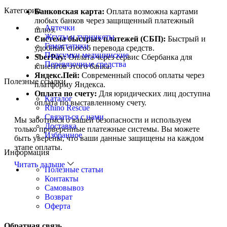
Категории
Банковская карта:
Оплата возможна картами
любых банков через защищенный платежный
Аптечки
шлюз.
Жгуты и турникеты
Система быстрых платежей (СБП):
Быстрый и
Гемостатики
удобный способ перевода средств.
Подсумки медицинские
SberPay:
Оплата через сервис Сбербанка для
Перевязочные средства
клиентов этого банка.
Яндекс.Пей:
Современный способ оплаты через
Полезные ссылки
платформу Яндекса.
Оплата по счету:
Для юридических лиц доступна
Каталог
оплата по выставленному счету.
Rhino Rescue
Связаться с нами
Мы заботимся о вашей безопасности и используем
Доставка
только проверенные платежные системы. Вы можете
Избранное
быть уверены, что ваши данные защищены на каждом
этапе оплаты.
Информация
Читать дальше
Полезные статьи
Контакты
Самовывоз
Возврат
Оферта
Обратная связь