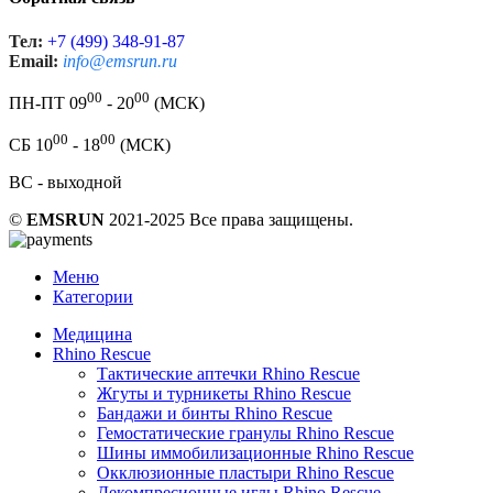
Тел:
+7 (499) 348-91-87
Email:
info@emsrun.ru
00
00
ПН-ПТ 09
- 20
(МСК)
00
00
СБ 10
- 18
(МСК)
ВС - выходной
©
EMSRUN
2021-2025 Все права защищены.
Меню
Категории
Медицина
Rhino Rescue
Тактические аптечки Rhino Rescue
Жгуты и турникеты Rhino Rescue
Бандажи и бинты Rhino Rescue
Гемостатические гранулы Rhino Rescue
Шины иммобилизационные Rhino Rescue
Окклюзионные пластыри Rhino Rescue
Декомпресионные иглы Rhino Rescue