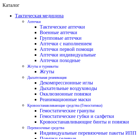
Каталог
Тактическая медицина
Аптечки
Тактические аптечки
Военные аптечки
Групповые аптечки
Аптечки с наполнением
Аптечки первой помощи
Аптечки индивидуальные
Аптечки походные
Жгуты и турникеты
Жгуты
Дыхательная реанимация
Декомпрессионные иглы
Дыхательные воздуховоды
Окклюзионные повязки
Реанимационные маски
Кровоостанавливающие средства (Гемостатики)
Гемостатические гранулы
Гемостатические губки и салфетки
Кровоостанавливающие бинты и повязки
Перевязочные средства
Индивидуальные перевязочные пакеты ИПП
Повязки гелевые