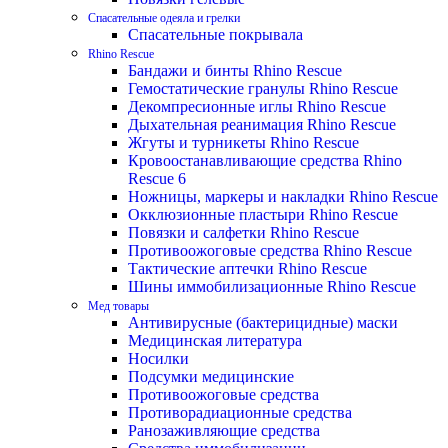
Спасательные одеяла и грелки
Спасательные покрывала
Rhino Rescue
Бандажи и бинты Rhino Rescue
Гемостатические гранулы Rhino Rescue
Декомпресионные иглы Rhino Rescue
Дыхательная реанимация Rhino Rescue
Жгуты и турникеты Rhino Rescue
Кровоостанавливающие средства Rhino
Rescue 6
Ножницы, маркеры и накладки Rhino Rescue
Окклюзионные пластыри Rhino Rescue
Повязки и салфетки Rhino Rescue
Противоожоговые средства Rhino Rescue
Тактические аптечки Rhino Rescue
Шины иммобилизационные Rhino Rescue
Мед товары
Антивирусные (бактерицидные) маски
Медицинская литература
Носилки
Подсумки медицинские
Противоожоговые средства
Противорадиационные средства
Ранозаживляющие средства