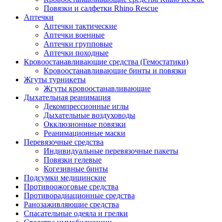
Повязки и салфетки Rhino Rescue
Аптечки
Аптечки тактические
Аптечки военные
Аптечки групповые
Аптечки походные
Кровоостанавливающие средства (Гемостатики)
Кровоостанавливающие бинты и повязки
Жгуты турникеты
Жгуты кровоостанавливающие
Дыхательная реанимация
Декомпрессионные иглы
Дыхательные воздуховоды
Окклюзионные повязки
Реанимационные маски
Перевязочные средства
Индивидуальные перевязочные пакеты
Повязки гелевые
Когезивные бинты
Подсумки медицинские
Противоожоговые средства
Противорадиационные средства
Ранозаживляющие средства
Спасательные одеяла и грелки