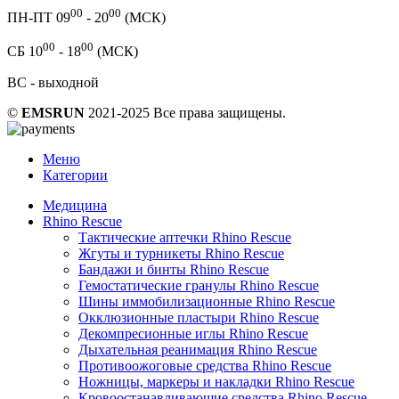
00
00
ПН-ПТ 09
- 20
(МСК)
00
00
СБ 10
- 18
(МСК)
ВС - выходной
©
EMSRUN
2021-2025 Все права защищены.
Меню
Категории
Медицина
Rhino Rescue
Тактические аптечки Rhino Rescue
Жгуты и турникеты Rhino Rescue
Бандажи и бинты Rhino Rescue
Гемостатические гранулы Rhino Rescue
Шины иммобилизационные Rhino Rescue
Окклюзионные пластыри Rhino Rescue
Декомпресионные иглы Rhino Rescue
Дыхательная реанимация Rhino Rescue
Противоожоговые средства Rhino Rescue
Ножницы, маркеры и накладки Rhino Rescue
Кровоостанавливающие средства Rhino Rescue