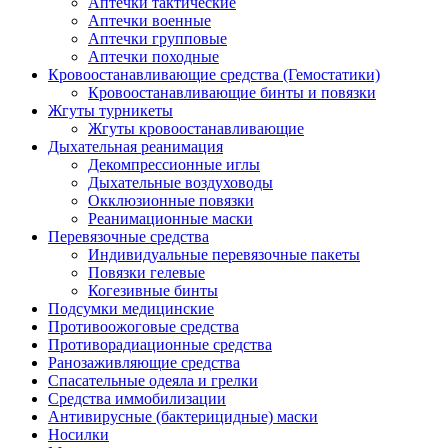
Аптечки тактические
Аптечки военные
Аптечки групповые
Аптечки походные
Кровоостанавливающие средства (Гемостатики)
Кровоостанавливающие бинты и повязки
Жгуты турникеты
Жгуты кровоостанавливающие
Дыхательная реанимация
Декомпрессионные иглы
Дыхательные воздуховоды
Окклюзионные повязки
Реанимационные маски
Перевязочные средства
Индивидуальные перевязочные пакеты
Повязки гелевые
Когезивные бинты
Подсумки медицинские
Противоожоговые средства
Противорадиационные средства
Ранозаживляющие средства
Спасательные одеяла и грелки
Средства иммобилизации
Антивирусные (бактерицидные) маски
Носилки