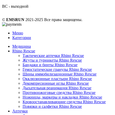
ВС - выходной
©
EMSRUN
2021-2025 Все права защищены.
Меню
Категории
Медицина
Rhino Rescue
Тактические аптечки Rhino Rescue
Жгуты и турникеты Rhino Rescue
Бандажи и бинты Rhino Rescue
Гемостатические гранулы Rhino Rescue
Шины иммобилизационные Rhino Rescue
Окклюзионные пластыри Rhino Rescue
Декомпресионные иглы Rhino Rescue
Дыхательная реанимация Rhino Rescue
Противоожоговые средства Rhino Rescue
Ножницы, маркеры и накладки Rhino Rescue
Кровоостанавливающие средства Rhino Rescue
Повязки и салфетки Rhino Rescue
Аптечки