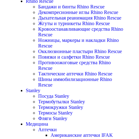
Rhino Rescue
Бандажи и бинты Rhino Rescue
Декомпресионные иглы Rhino Rescue
Дыхательная реанимация Rhino Rescue
Жгуты и турникеты Rhino Rescue
Кровоостанавливающие средства Rhino
Rescue
Ножницы, маркеры и накладки Rhino
Rescue
Окклюзионные пластыри Rhino Rescue
Повязки и салфетки Rhino Rescue
Противоожоговые средства Rhino
Rescue
Тактические аптечки Rhino Rescue
Шины иммобилизационные Rhino
Rescue
Stanley
Посуда Stanley
Термобутылки Stanley
Термокружки Stanley
Термосы Stanley
Фляги Stanley
Медицина
Аптечки
Американские аптечки IFAK