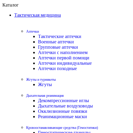
Каталог
Тактическая медицина
Аптечки
Тактические аптечки
Военные аптечки
Групповые аптечки
Аптечки с наполнением
Аптечки первой помощи
Аптечки индивидуальные
Аптечки походные
Жгуты и турникеты
Жгуты
Дыхательная реанимация
Декомпрессионные иглы
Дыхательные воздуховоды
Окклюзионные повязки
Реанимационные маски
Кровоостанавливающие средства (Гемостатики)
Гемостатические гранулы