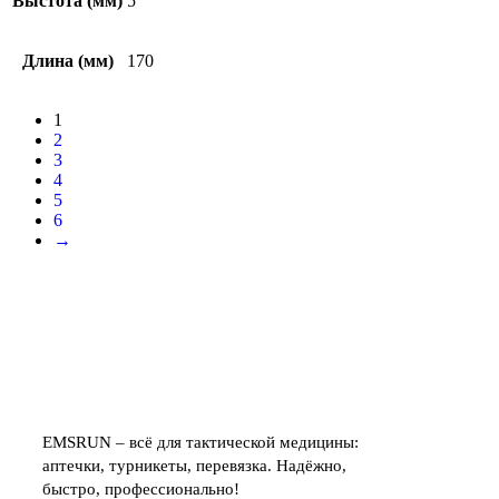
Выстота (мм)
5
Длина (мм)
170
1
2
3
4
5
6
→
EMSRUN – всё для тактической медицины:
аптечки, турникеты, перевязка. Надёжно,
быстро, профессионально!