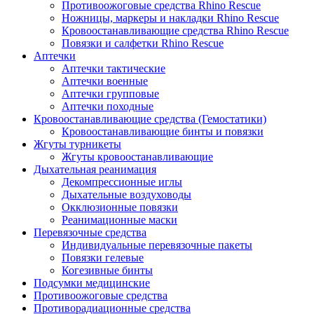
Противоожоговые средства Rhino Rescue
Ножницы, маркеры и накладки Rhino Rescue
Кровоостанавливающие средства Rhino Rescue
Повязки и салфетки Rhino Rescue
Аптечки
Аптечки тактические
Аптечки военные
Аптечки групповые
Аптечки походные
Кровоостанавливающие средства (Гемостатики)
Кровоостанавливающие бинты и повязки
Жгуты турникеты
Жгуты кровоостанавливающие
Дыхательная реанимация
Декомпрессионные иглы
Дыхательные воздуховоды
Окклюзионные повязки
Реанимационные маски
Перевязочные средства
Индивидуальные перевязочные пакеты
Повязки гелевые
Когезивные бинты
Подсумки медицинские
Противоожоговые средства
Противорадиационные средства