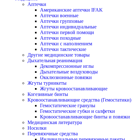
Аптечки
Американские аптечки IFAK
Аптечки военные
Аптечки групповые
Аптечки индивидуальные
Аптечки первой помощи
Аптечки походные
Аптечки с наполнением
Аптечки тактические
Другие медицинские товары
Дыхательная реанимация
Декомпрессионные иглы
Дыхательные воздуховоды
Окклюзионные повязки
Жгуты турникеты
Жгуты кровоостанавливающие
Когезивные бинты
Кровоостанавливающие средства (Гемостатики)
Гемостатические гранулы
Гемостатические губки и салфетки
Кровоостанавливающие бинты и повязки
Медицинская литература
Носилки
Перевязочные средства
Индивидуальные перевязочные пакеты