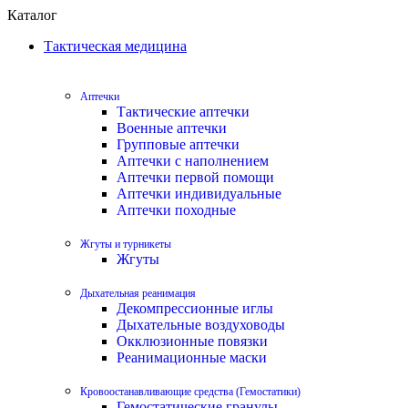
Каталог
Тактическая медицина
Аптечки
Тактические аптечки
Военные аптечки
Групповые аптечки
Аптечки с наполнением
Аптечки первой помощи
Аптечки индивидуальные
Аптечки походные
Жгуты и турникеты
Жгуты
Дыхательная реанимация
Декомпрессионные иглы
Дыхательные воздуховоды
Окклюзионные повязки
Реанимационные маски
Кровоостанавливающие средства (Гемостатики)
Гемостатические гранулы