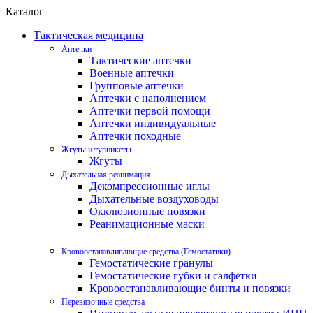
Каталог
Тактическая медицина
Аптечки
Тактические аптечки
Военные аптечки
Групповые аптечки
Аптечки с наполнением
Аптечки первой помощи
Аптечки индивидуальные
Аптечки походные
Жгуты и турникеты
Жгуты
Дыхательная реанимация
Декомпрессионные иглы
Дыхательные воздуховоды
Окклюзионные повязки
Реанимационные маски
Кровоостанавливающие средства (Гемостатики)
Гемостатические гранулы
Гемостатические губки и салфетки
Кровоостанавливающие бинты и повязки
Перевязочные средства