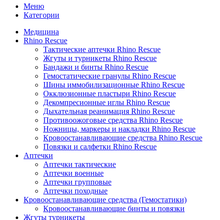
Меню
Категории
Медицина
Rhino Rescue
Тактические аптечки Rhino Rescue
Жгуты и турникеты Rhino Rescue
Бандажи и бинты Rhino Rescue
Гемостатические гранулы Rhino Rescue
Шины иммобилизационные Rhino Rescue
Окклюзионные пластыри Rhino Rescue
Декомпресионные иглы Rhino Rescue
Дыхательная реанимация Rhino Rescue
Противоожоговые средства Rhino Rescue
Ножницы, маркеры и накладки Rhino Rescue
Кровоостанавливающие средства Rhino Rescue
Повязки и салфетки Rhino Rescue
Аптечки
Аптечки тактические
Аптечки военные
Аптечки групповые
Аптечки походные
Кровоостанавливающие средства (Гемостатики)
Кровоостанавливающие бинты и повязки
Жгуты турникеты