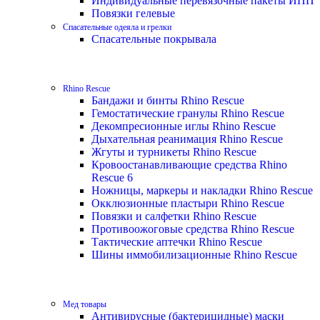
Индивидуальные перевязочные пакеты ИПП
Повязки гелевые
Спасательные одеяла и грелки
Спасательные покрывала
Rhino Rescue
Бандажи и бинты Rhino Rescue
Гемостатические гранулы Rhino Rescue
Декомпресионные иглы Rhino Rescue
Дыхательная реанимация Rhino Rescue
Жгуты и турникеты Rhino Rescue
Кровоостанавливающие средства Rhino
Rescue 6
Ножницы, маркеры и накладки Rhino Rescue
Окклюзионные пластыри Rhino Rescue
Повязки и салфетки Rhino Rescue
Противоожоговые средства Rhino Rescue
Тактические аптечки Rhino Rescue
Шины иммобилизационные Rhino Rescue
Мед товары
Антивирусные (бактерицидные) маски