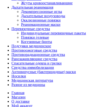
Жгуты кровоостанавливающие
Дыхательная реанимация
Декомпрессионные иглы
Дыхательные воздуховоды
Окклюзионные повязки
Реанимационные маски
Перевязочные средства
Индивидуальные перевязочные пакеты
Повязки гелевые
Когезивные бинты
Подсумки медицинские
Противоожоговые средства
Противорадиационные средства
Ранозаживляющие средства
Спасательные одеяла и грелки
Средства иммобилизации
Антивирусные (бактерицидные) маски
Носилки
Медицинская литература
Разное из медицины
Главная
Магазин
О доставке
Мой аккаунт