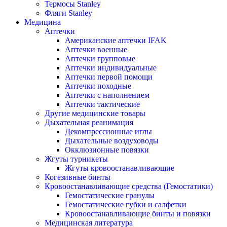
Термосы Stanley
Фляги Stanley
Медицина
Аптечки
Американские аптечки IFAK
Аптечки военные
Аптечки групповые
Аптечки индивидуальные
Аптечки первой помощи
Аптечки походные
Аптечки с наполнением
Аптечки тактические
Другие медицинские товары
Дыхательная реанимация
Декомпрессионные иглы
Дыхательные воздуховоды
Окклюзионные повязки
Жгуты турникеты
Жгуты кровоостанавливающие
Когезивные бинты
Кровоостанавливающие средства (Гемостатики)
Гемостатические гранулы
Гемостатические губки и салфетки
Кровоостанавливающие бинты и повязки
Медицинская литература