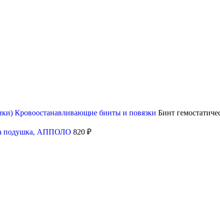
ики)
Кровоостанавливающие бинты и повязки
Бинт гемостатич
дна подушка, АППОЛО
820
₽