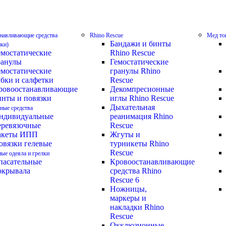
навливающие средства
Rhino Rescue
Мед то
Бандажи и бинты
ики)
емостатические
Rhino Rescue
ранулы
Гемостатические
емостатические
гранулы Rhino
убки и салфетки
Rescue
ровоостанавливающие
Декомпресионные
инты и повязки
иглы Rhino Rescue
Дыхательная
ные средства
ндивидуальные
реанимация Rhino
еревязочные
Rescue
акеты ИПП
Жгуты и
овязки гелевые
турникеты Rhino
Rescue
ные одеяла и грелки
пасательные
Кровоостанавливающие
окрывала
средства Rhino
Rescue 6
Ножницы,
маркеры и
накладки Rhino
Rescue
Окклюзионные