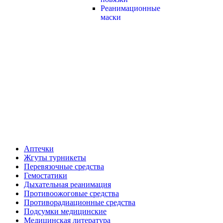
Реанимационные
маски
Аптечки
Жгуты турникеты
Перевязочные средства
Гемостатики
Дыхательная реанимация
Противоожоговые средства
Противорадиационные средства
Подсумки медицинские
Медицинская литература