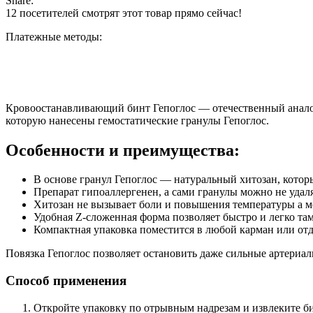
Share:
12
посетителей смотрят этот товар прямо сейчас!
Платежные методы:
Кровоостанавливающий бинт Гепоглос — отечественный аналог 
которую нанесены гемостатические гранулы Гепоглос.
Особенности и преимущества:
В основе гранул Гепоглос — натуральный хитозан, котор
Препарат гипоаллергенен, а сами гранулы можно не удаля
Хитозан не вызывает боли и повышения температуры а ме
Удобная Z-сложенная форма позволяет быстро и легко та
Компактная упаковка поместится в любой карман или отд
Повязка Гепоглос позволяет остановить даже сильные артериал
Способ применения
Откройте упаковку по отрывным надрезам и извлеките б