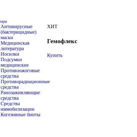
вары
Антивирусные
ХИТ
(бактерицидные)
маски
Гемофлекс
Медицинская
литература
Носилки
Купить
Подсумки
медицинские
Противоожоговые
средства
Противорадиационные
средства
Ранозаживляющие
средства
Средства
иммобилизации
Когезивные бинты