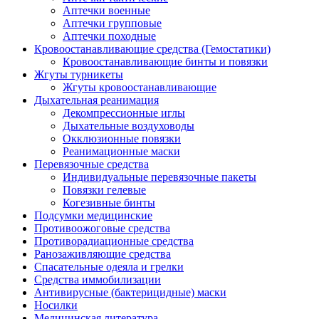
Аптечки военные
Аптечки групповые
Аптечки походные
Кровоостанавливающие средства (Гемостатики)
Кровоостанавливающие бинты и повязки
Жгуты турникеты
Жгуты кровоостанавливающие
Дыхательная реанимация
Декомпрессионные иглы
Дыхательные воздуховоды
Окклюзионные повязки
Реанимационные маски
Перевязочные средства
Индивидуальные перевязочные пакеты
Повязки гелевые
Когезивные бинты
Подсумки медицинские
Противоожоговые средства
Противорадиационные средства
Ранозаживляющие средства
Спасательные одеяла и грелки
Средства иммобилизации
Антивирусные (бактерицидные) маски
Носилки
Медицинская литература