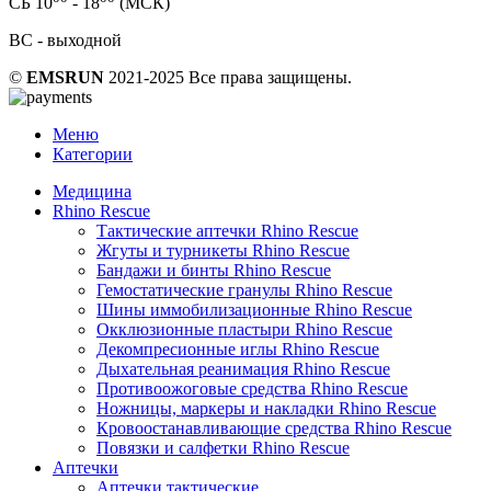
СБ 10
- 18
(МСК)
ВС - выходной
©
EMSRUN
2021-2025 Все права защищены.
Меню
Категории
Медицина
Rhino Rescue
Тактические аптечки Rhino Rescue
Жгуты и турникеты Rhino Rescue
Бандажи и бинты Rhino Rescue
Гемостатические гранулы Rhino Rescue
Шины иммобилизационные Rhino Rescue
Окклюзионные пластыри Rhino Rescue
Декомпресионные иглы Rhino Rescue
Дыхательная реанимация Rhino Rescue
Противоожоговые средства Rhino Rescue
Ножницы, маркеры и накладки Rhino Rescue
Кровоостанавливающие средства Rhino Rescue
Повязки и салфетки Rhino Rescue
Аптечки
Аптечки тактические