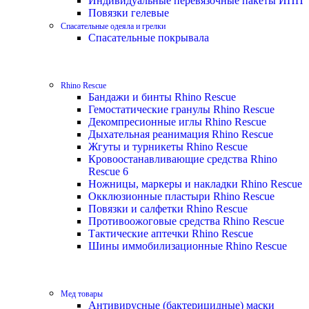
Индивидуальные перевязочные пакеты ИПП
Повязки гелевые
Спасательные одеяла и грелки
Спасательные покрывала
Rhino Rescue
Бандажи и бинты Rhino Rescue
Гемостатические гранулы Rhino Rescue
Декомпресионные иглы Rhino Rescue
Дыхательная реанимация Rhino Rescue
Жгуты и турникеты Rhino Rescue
Кровоостанавливающие средства Rhino
Rescue 6
Ножницы, маркеры и накладки Rhino Rescue
Окклюзионные пластыри Rhino Rescue
Повязки и салфетки Rhino Rescue
Противоожоговые средства Rhino Rescue
Тактические аптечки Rhino Rescue
Шины иммобилизационные Rhino Rescue
Мед товары
Антивирусные (бактерицидные) маски