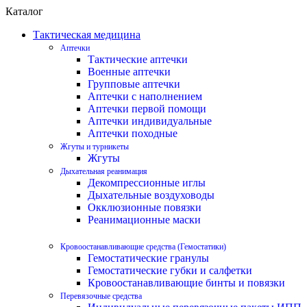
Каталог
Тактическая медицина
Аптечки
Тактические аптечки
Военные аптечки
Групповые аптечки
Аптечки с наполнением
Аптечки первой помощи
Аптечки индивидуальные
Аптечки походные
Жгуты и турникеты
Жгуты
Дыхательная реанимация
Декомпрессионные иглы
Дыхательные воздуховоды
Окклюзионные повязки
Реанимационные маски
Кровоостанавливающие средства (Гемостатики)
Гемостатические гранулы
Гемостатические губки и салфетки
Кровоостанавливающие бинты и повязки
Перевязочные средства