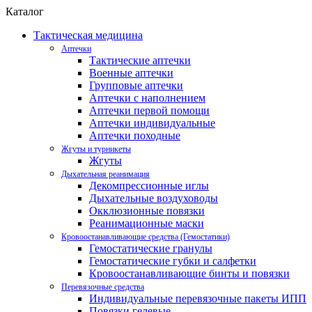
Каталог
Тактическая медицина
Аптечки
Тактические аптечки
Военные аптечки
Групповые аптечки
Аптечки с наполнением
Аптечки первой помощи
Аптечки индивидуальные
Аптечки походные
Жгуты и турникеты
Жгуты
Дыхательная реанимация
Декомпрессионные иглы
Дыхательные воздуховоды
Окклюзионные повязки
Реанимационные маски
Кровоостанавливающие средства (Гемостатики)
Гемостатические гранулы
Гемостатические губки и салфетки
Кровоостанавливающие бинты и повязки
Перевязочные средства
Индивидуальные перевязочные пакеты ИПП
Повязки гелевые