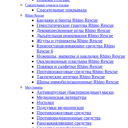
Спасательные одеяла и грелки
Спасательные покрывала
Rhino Rescue
Бандажи и бинты Rhino Rescue
Гемостатические гранулы Rhino Rescue
Декомпресионные иглы Rhino Rescue
Дыхательная реанимация Rhino Rescue
Жгуты и турникеты Rhino Rescue
Кровоостанавливающие средства Rhino
Rescue 6
Ножницы, маркеры и накладки Rhino Rescue
Окклюзионные пластыри Rhino Rescue
Повязки и салфетки Rhino Rescue
Противоожоговые средства Rhino Rescue
Тактические аптечки Rhino Rescue
Шины иммобилизационные Rhino Rescue
Мед товары
Антивирусные (бактерицидные) маски
Медицинская литература
Носилки
Подсумки медицинские
Противоожоговые средства
Противорадиационные средства
Ранозаживляющие средства