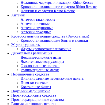
Ножницы, маркеры и накладки Rhino Rescue
Кровоостанавливающие средства Rhino Rescue
Повязки и салфетки Rhino Rescue
Аптечки
Аптечки тактические
Аптечки военные
Аптечки групповые
Аптечки походные
Кровоостанавливающие средства (Гемостатики)
Кровоостанавливающие бинты и повязки
Жгуты турникеты
Жгуты кровоостанавливающие
Дыхательная реанимация
Декомпрессионные иглы
Дыхательные воздуховоды
Окклюзионные повязки
Реанимационные маски
Перевязочные средства
Индивидуальные перевязочные пакеты
Повязки гелевые
Когезивные бинты
Подсумки медицинские
Противоожоговые средства
Противорадиационные средства
Ранозаживляющие средства