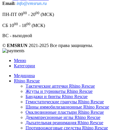
Email:
info@emsrun.ru
00
00
ПН-ПТ 09
- 20
(МСК)
00
00
СБ 10
- 18
(МСК)
ВС - выходной
©
EMSRUN
2021-2025 Все права защищены.
Меню
Категории
Медицина
Rhino Rescue
Тактические аптечки Rhino Rescue
Жгуты и турникеты Rhino Rescue
Бандажи и бинты Rhino Rescue
Гемостатические гранулы Rhino Rescue
Шины иммобилизационные Rhino Rescue
Окклюзионные пластыри Rhino Rescue
Декомпресионные иглы Rhino Rescue
Дыхательная реанимация Rhino Rescue
Противоожоговые средства Rhino Rescue