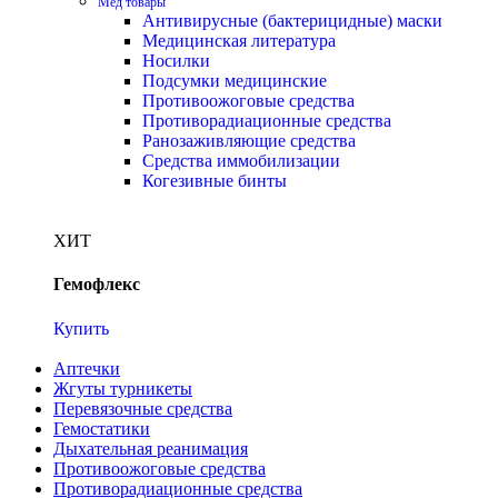
Мед товары
Антивирусные (бактерицидные) маски
Медицинская литература
Носилки
Подсумки медицинские
Противоожоговые средства
Противорадиационные средства
Ранозаживляющие средства
Средства иммобилизации
Когезивные бинты
ХИТ
Гемофлекс
Купить
Аптечки
Жгуты турникеты
Перевязочные средства
Гемостатики
Дыхательная реанимация
Противоожоговые средства
Противорадиационные средства