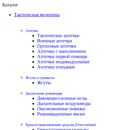
Каталог
Тактическая медицина
Аптечки
Тактические аптечки
Военные аптечки
Групповые аптечки
Аптечки с наполнением
Аптечки первой помощи
Аптечки индивидуальные
Аптечки походные
Жгуты и турникеты
Жгуты
Дыхательная реанимация
Декомпрессионные иглы
Дыхательные воздуховоды
Окклюзионные повязки
Реанимационные маски
Кровоостанавливающие средства (Гемостатики)
Гемостатические гранулы