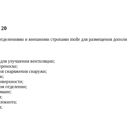
 20
отделениями и внешними стропами molle для размещения допол
 для улучшения вентиляции;
ереноске;
ия снаряжения снаружи;
и;
оверхности;
ом отделении;
рмане;
и;
локнота;
и;