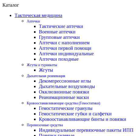
Каталог
Тактическая медицина
Аптечки
Тактические аптечки
Военные аптечки
Групповые аптечки
Аптечки с наполнением
Аптечки первой помощи
Аптечки индивидуальные
Аптечки походные
Жгуты и турникеты
Жгуты
Дыхательная реанимация
Декомпрессионные иглы
Дыхательные воздуховоды
Окклюзионные повязки
Реанимационные маски
Кровоостанавливающие средства (Гемостатики)
Гемостатические гранулы
Гемостатические губки и салфетки
Кровоостанавливающие бинты и повязки
Перевязочные средства
Индивидуальные перевязочные пакеты ИПП
Повязки гелевые