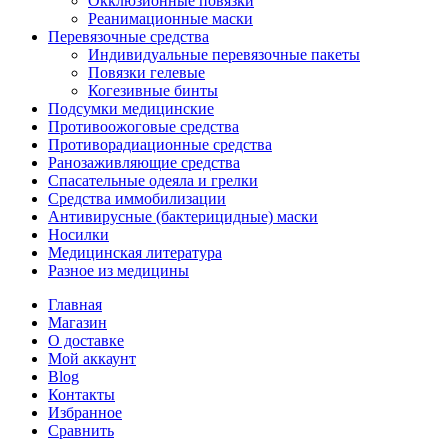
Окклюзионные повязки
Реанимационные маски
Перевязочные средства
Индивидуальные перевязочные пакеты
Повязки гелевые
Когезивные бинты
Подсумки медицинские
Противоожоговые средства
Противорадиационные средства
Ранозаживляющие средства
Спасательные одеяла и грелки
Средства иммобилизации
Антивирусные (бактерицидные) маски
Носилки
Медицинская литература
Разное из медицины
Главная
Магазин
О доставке
Мой аккаунт
Blog
Контакты
Избранное
Сравнить