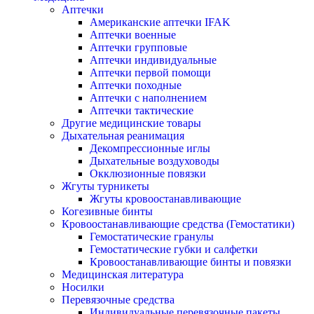
Аптечки
Американские аптечки IFAK
Аптечки военные
Аптечки групповые
Аптечки индивидуальные
Аптечки первой помощи
Аптечки походные
Аптечки с наполнением
Аптечки тактические
Другие медицинские товары
Дыхательная реанимация
Декомпрессионные иглы
Дыхательные воздуховоды
Окклюзионные повязки
Жгуты турникеты
Жгуты кровоостанавливающие
Когезивные бинты
Кровоостанавливающие средства (Гемостатики)
Гемостатические гранулы
Гемостатические губки и салфетки
Кровоостанавливающие бинты и повязки
Медицинская литература
Носилки
Перевязочные средства
Индивидуальные перевязочные пакеты