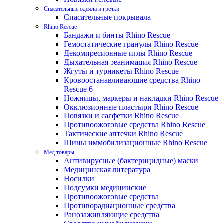
Спасательные одеяла и грелки
Спасательные покрывала
Rhino Rescue
Бандажи и бинты Rhino Rescue
Гемостатические гранулы Rhino Rescue
Декомпресионные иглы Rhino Rescue
Дыхательная реанимация Rhino Rescue
Жгуты и турникеты Rhino Rescue
Кровоостанавливающие средства Rhino
Rescue 6
Ножницы, маркеры и накладки Rhino Rescue
Окклюзионные пластыри Rhino Rescue
Повязки и салфетки Rhino Rescue
Противоожоговые средства Rhino Rescue
Тактические аптечки Rhino Rescue
Шины иммобилизационные Rhino Rescue
Мед товары
Антивирусные (бактерицидные) маски
Медицинская литература
Носилки
Подсумки медицинские
Противоожоговые средства
Противорадиационные средства
Ранозаживляющие средства