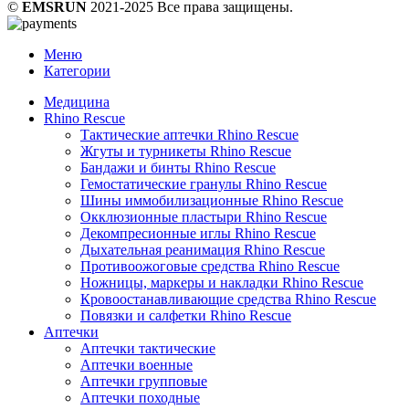
©
EMSRUN
2021-2025 Все права защищены.
Меню
Категории
Медицина
Rhino Rescue
Тактические аптечки Rhino Rescue
Жгуты и турникеты Rhino Rescue
Бандажи и бинты Rhino Rescue
Гемостатические гранулы Rhino Rescue
Шины иммобилизационные Rhino Rescue
Окклюзионные пластыри Rhino Rescue
Декомпресионные иглы Rhino Rescue
Дыхательная реанимация Rhino Rescue
Противоожоговые средства Rhino Rescue
Ножницы, маркеры и накладки Rhino Rescue
Кровоостанавливающие средства Rhino Rescue
Повязки и салфетки Rhino Rescue
Аптечки
Аптечки тактические
Аптечки военные
Аптечки групповые
Аптечки походные