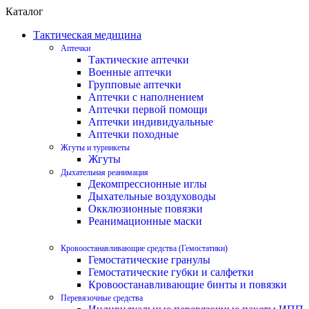
Каталог
Тактическая медицина
Аптечки
Тактические аптечки
Военные аптечки
Групповые аптечки
Аптечки с наполнением
Аптечки первой помощи
Аптечки индивидуальные
Аптечки походные
Жгуты и турникеты
Жгуты
Дыхательная реанимация
Декомпрессионные иглы
Дыхательные воздуховоды
Окклюзионные повязки
Реанимационные маски
Кровоостанавливающие средства (Гемостатики)
Гемостатические гранулы
Гемостатические губки и салфетки
Кровоостанавливающие бинты и повязки
Перевязочные средства