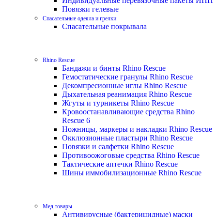
Индивидуальные перевязочные пакеты ИПП
Повязки гелевые
Спасательные одеяла и грелки
Спасательные покрывала
Rhino Rescue
Бандажи и бинты Rhino Rescue
Гемостатические гранулы Rhino Rescue
Декомпресионные иглы Rhino Rescue
Дыхательная реанимация Rhino Rescue
Жгуты и турникеты Rhino Rescue
Кровоостанавливающие средства Rhino
Rescue 6
Ножницы, маркеры и накладки Rhino Rescue
Окклюзионные пластыри Rhino Rescue
Повязки и салфетки Rhino Rescue
Противоожоговые средства Rhino Rescue
Тактические аптечки Rhino Rescue
Шины иммобилизационные Rhino Rescue
Мед товары
Антивирусные (бактерицидные) маски