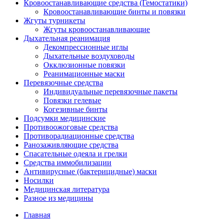
Кровоостанавливающие средства (Гемостатики)
Кровоостанавливающие бинты и повязки
Жгуты турникеты
Жгуты кровоостанавливающие
Дыхательная реанимация
Декомпрессионные иглы
Дыхательные воздуховоды
Окклюзионные повязки
Реанимационные маски
Перевязочные средства
Индивидуальные перевязочные пакеты
Повязки гелевые
Когезивные бинты
Подсумки медицинские
Противоожоговые средства
Противорадиационные средства
Ранозаживляющие средства
Спасательные одеяла и грелки
Средства иммобилизации
Антивирусные (бактерицидные) маски
Носилки
Медицинская литература
Разное из медицины
Главная