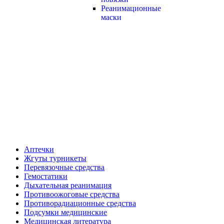
Реанимационные
маски
Аптечки
Жгуты турникеты
Перевязочные средства
Гемостатики
Дыхательная реанимация
Противоожоговые средства
Противорадиационные средства
Подсумки медицинские
Медицинская литература