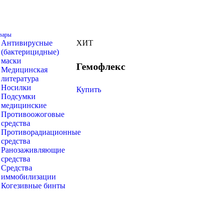
вары
Антивирусные
ХИТ
(бактерицидные)
маски
Гемофлекс
Медицинская
литература
Носилки
Купить
Подсумки
медицинские
Противоожоговые
средства
Противорадиационные
средства
Ранозаживляющие
средства
Средства
иммобилизации
Когезивные бинты