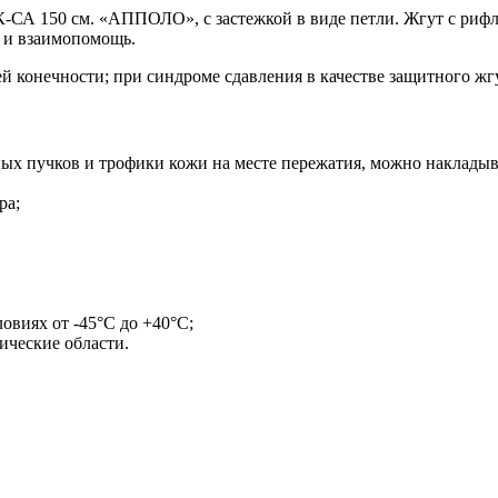
А 150 см. «АППОЛО», с застежкой в виде петли. Жгут с рифле
— и взаимопомощь.
й конечности; при синдроме сдавления в качестве защитного жг
ых пучков и трофики кожи на месте пережатия, можно накладыв
ра;
овиях от -45°С до +40°С;
ические области.