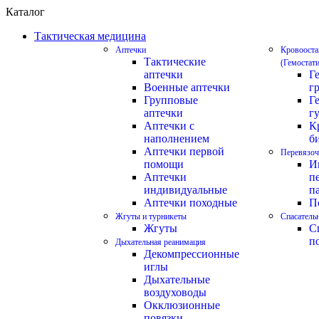
Каталог
Тактическая медицина
Аптечки
Кровооста
Тактические
(Гемостат
аптечки
Г
Военные аптечки
г
Групповые
Г
аптечки
г
Аптечки с
К
наполнением
б
Аптечки первой
Перевязоч
помощи
И
Аптечки
п
индивидуальные
п
Аптечки походные
П
Жгуты и турникеты
Спасатель
Жгуты
С
п
Дыхательная реанимация
Декомпрессионные
иглы
Дыхательные
воздуховоды
Окклюзионные
повязки