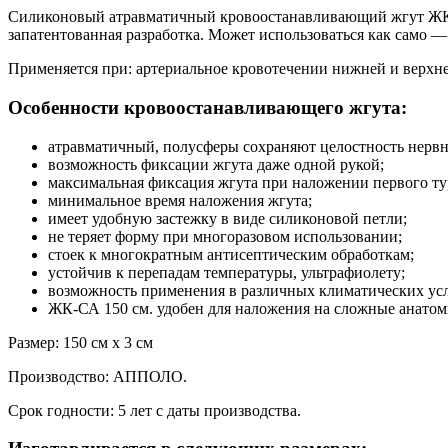
Силиконовый атравматичный кровоостанавливающий жгут ЖК-С
запатентованная разработка. Может использоваться как само 
Применяется при: артериальное кровотечении нижней и верхне
Особенности кровоостанавливающего жгута:
атравматичный, полусферы сохраняют целостность нервн
возможность фиксации жгута даже одной рукой;
максимальная фиксация жгута при наложении первого ту
минимальное время наложения жгута;
имеет удобную застежку в виде силиконовой петли;
не теряет форму при многоразовом использовании;
стоек к многократным антисептическим обработкам;
устойчив к перепадам температуры, ультрафиолету;
возможность применения в различных климатических усл
ЖК-СА 150 см. удобен для наложения на сложные анатом
Размер: 150 см х 3 см
Производство: АППОЛО.
Срок годности: 5 лет с даты производства.