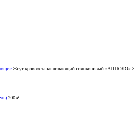
вающие
Жгут кровоостанавливающий силиконовый «АППОЛО» 
ель)
200
₽