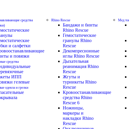
навливающие средства
Rhino Rescue
Мед то
Бандажи и бинты
ики)
емостатические
Rhino Rescue
ранулы
Гемостатические
емостатические
гранулы Rhino
убки и салфетки
Rescue
ровоостанавливающие
Декомпресионные
инты и повязки
иглы Rhino Rescue
Дыхательная
ные средства
ндивидуальные
реанимация Rhino
еревязочные
Rescue
акеты ИПП
Жгуты и
овязки гелевые
турникеты Rhino
Rescue
ные одеяла и грелки
пасательные
Кровоостанавливающие
окрывала
средства Rhino
Rescue 6
Ножницы,
маркеры и
накладки Rhino
Rescue
Окклюзионные