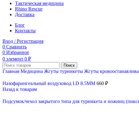
Тактическая медицина
Rhino Rescue
Доставка
Блог
Контакты
Вход / Регистрация
0
Сравнить
0
Избранное
0
элемент
0
₽
Поиск
Главная
Медицина
Жгуты турникеты
Жгуты кровоостанавли
Назофарингеальный воздуховод I.D 8.5MM
660
₽
Назад к товарам
Подсумок/чехол закрытого типа для турникета и ножниц (пикс