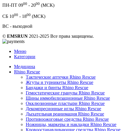
00
00
ПН-ПТ 09
- 20
(МСК)
00
00
СБ 10
- 18
(МСК)
ВС - выходной
©
EMSRUN
2021-2025 Все права защищены.
Меню
Категории
Медицина
Rhino Rescue
Тактические аптечки Rhino Rescue
Жгуты и турникеты Rhino Rescue
Бандажи и бинты Rhino Rescue
Гемостатические гранулы Rhino Rescue
Шины иммобилизационные Rhino Rescue
Окклюзионные пластыри Rhino Rescue
Декомпресионные иглы Rhino Rescue
Дыхательная реанимация Rhino Rescue
Противоожоговые средства Rhino Rescue
Ножницы, маркеры и накладки Rhino Rescue
Кровоостанавливающие средства Rhino Rescue