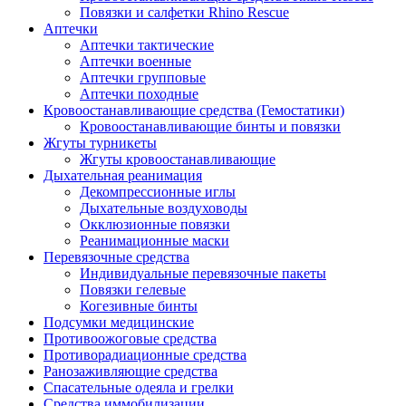
Повязки и салфетки Rhino Rescue
Аптечки
Аптечки тактические
Аптечки военные
Аптечки групповые
Аптечки походные
Кровоостанавливающие средства (Гемостатики)
Кровоостанавливающие бинты и повязки
Жгуты турникеты
Жгуты кровоостанавливающие
Дыхательная реанимация
Декомпрессионные иглы
Дыхательные воздуховоды
Окклюзионные повязки
Реанимационные маски
Перевязочные средства
Индивидуальные перевязочные пакеты
Повязки гелевые
Когезивные бинты
Подсумки медицинские
Противоожоговые средства
Противорадиационные средства
Ранозаживляющие средства
Спасательные одеяла и грелки
Средства иммобилизации