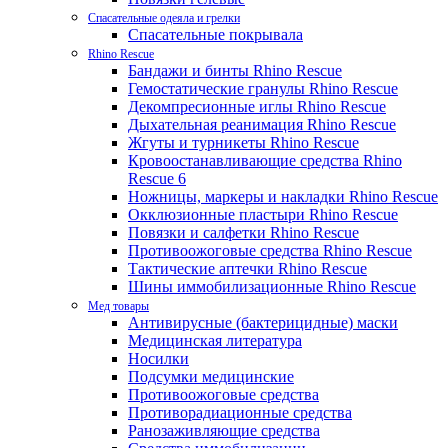
Спасательные одеяла и грелки
Спасательные покрывала
Rhino Rescue
Бандажи и бинты Rhino Rescue
Гемостатические гранулы Rhino Rescue
Декомпресионные иглы Rhino Rescue
Дыхательная реанимация Rhino Rescue
Жгуты и турникеты Rhino Rescue
Кровоостанавливающие средства Rhino
Rescue 6
Ножницы, маркеры и накладки Rhino Rescue
Окклюзионные пластыри Rhino Rescue
Повязки и салфетки Rhino Rescue
Противоожоговые средства Rhino Rescue
Тактические аптечки Rhino Rescue
Шины иммобилизационные Rhino Rescue
Мед товары
Антивирусные (бактерицидные) маски
Медицинская литература
Носилки
Подсумки медицинские
Противоожоговые средства
Противорадиационные средства
Ранозаживляющие средства