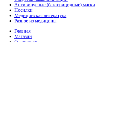
Антивирусные (бактерицидные) маски
Носилки
Медицинская литература
Разное из медицины
Главная
Магазин
О доставке
Мой аккаунт
Blog
Контакты
Избранное
Сравнить
Корзина
Закрыть
Войти
Закрыть
Еще нет аккаунта?
Создать аккаунт
Мы используем файлы cookies для улучшения работы сайта. Я
соглашаюсь на обработку моих персональных данных в соотв.
с ФЗ от 27.07.2006 №152-ФЗ на условиях и для целей,