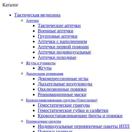
Каталог
Тактическая медицина
Аптечки
Тактические аптечки
Военные аптечки
Групповые аптечки
Аптечки с наполнением
Аптечки первой помощи
Аптечки индивидуальные
Аптечки походные
Жгуты и турникеты
Жгуты
Дыхательная реанимация
Декомпрессионные иглы
Дыхательные воздуховоды
Окклюзионные повязки
Реанимационные маски
Кровоостанавливающие средства (Гемостатики)
Гемостатические гранулы
Гемостатические губки и салфетки
Кровоостанавливающие бинты и повязки
Перевязочные средства
Индивидуальные перевязочные пакеты ИПП
Повязки гелевые