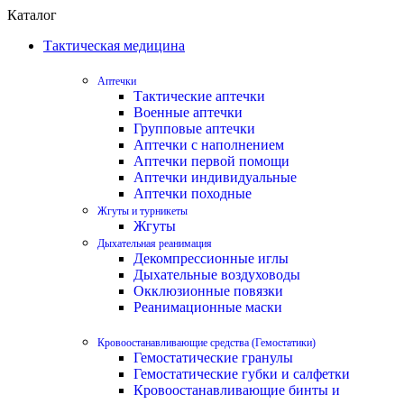
Каталог
Тактическая медицина
Аптечки
Тактические аптечки
Военные аптечки
Групповые аптечки
Аптечки с наполнением
Аптечки первой помощи
Аптечки индивидуальные
Аптечки походные
Жгуты и турникеты
Жгуты
Дыхательная реанимация
Декомпрессионные иглы
Дыхательные воздуховоды
Окклюзионные повязки
Реанимационные маски
Кровоостанавливающие средства (Гемостатики)
Гемостатические гранулы
Гемостатические губки и салфетки
Кровоостанавливающие бинты и