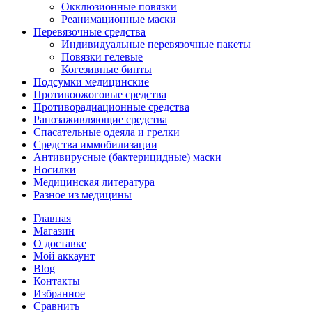
Окклюзионные повязки
Реанимационные маски
Перевязочные средства
Индивидуальные перевязочные пакеты
Повязки гелевые
Когезивные бинты
Подсумки медицинские
Противоожоговые средства
Противорадиационные средства
Ранозаживляющие средства
Спасательные одеяла и грелки
Средства иммобилизации
Антивирусные (бактерицидные) маски
Носилки
Медицинская литература
Разное из медицины
Главная
Магазин
О доставке
Мой аккаунт
Blog
Контакты
Избранное
Сравнить