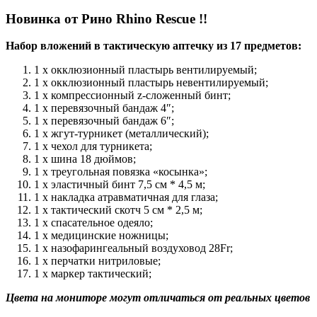
Новинка от Рино Rhino Rescue !!
Набор вложений в тактическую аптечку из 17 предметов:
1 x окклюзионный пластырь вентилируемый;
1 x окклюзионный пластырь невентилируемый;
1 х компрессионный z-сложенный бинт;
1 x перевязочный бандаж 4″;
1 x перевязочный бандаж 6″;
1 х жгут-турникет (металлический);
1 х чехол для турникета;
1 x шина 18 дюймов;
1 х треугольная повязка «косынка»;
1 x эластичный бинт 7,5 см * 4,5 м;
1 x накладка атравматичная для глаза;
1 х тактический скотч 5 см * 2,5 м;
1 х спасательное одеяло;
1 х медицинские ножницы;
1 x назофарингеальный воздуховод 28Fr;
1 х перчатки нитриловые;
1 х маркер тактический;
Цвета на мониторе могут отличаться от реальных цветов