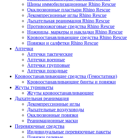
Шины иммобилизационные Rhino Rescue
Окклюзионные пластыри Rhino Rescue
Декомпресионные иглы Rhino Rescue
Дыхательная реанимация Rhino Rescue
Противоожоговые средства Rhino Rescue
Ножницы, маркеры и накладки Rhino Rescue
Кровоостанавливающие средства Rhino Rescue
Повязки и салфетки Rhino Rescue
Аптечки
Аптечки тактические
Аптечки военные
Аптечки групповые
Аптечки походные
Кровоостанавливающие средства (Гемостатики)
Кровоостанавливающие бинты и повязки
Жгуты турникеты
Жгуты кровоостанавливающие
Дыхательная реанимация
Декомпрессионные иглы
Дыхательные воздуховоды
Окклюзионные повязки
Реанимационные маски
Перевязочные средства
Индивидуальные перевязочные пакеты
Повязки гелевые