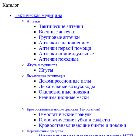
Каталог
Тактическая медицина
Аптечки
Тактические аптечки
Военные аптечки
Групповые аптечки
Аптечки с наполнением
Аптечки первой помощи
Аптечки индивидуальные
Аптечки походные
Жгуты и турникеты
Жгуты
Дыхательная реанимация
Декомпрессионные иглы
Дыхательные воздуховоды
Окклюзионные повязки
Реанимационные маски
Кровоостанавливающие средства (Гемостатики)
Гемостатические гранулы
Гемостатические губки и салфетки
Кровоостанавливающие бинты и повязки
Перевязочные средства