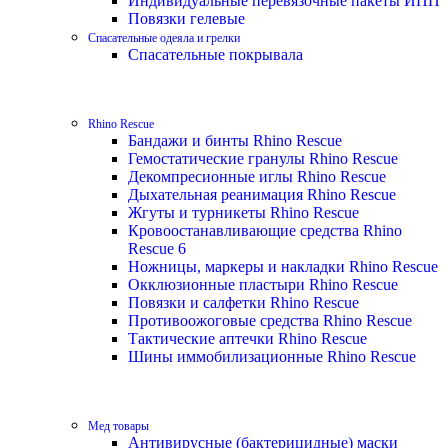
Индивидуальные перевязочные пакеты ИПП
Повязки гелевые
Спасательные одеяла и грелки
Спасательные покрывала
Rhino Rescue
Бандажи и бинты Rhino Rescue
Гемостатические гранулы Rhino Rescue
Декомпресионные иглы Rhino Rescue
Дыхательная реанимация Rhino Rescue
Жгуты и турникеты Rhino Rescue
Кровоостанавливающие средства Rhino
Rescue 6
Ножницы, маркеры и накладки Rhino Rescue
Окклюзионные пластыри Rhino Rescue
Повязки и салфетки Rhino Rescue
Противоожоговые средства Rhino Rescue
Тактические аптечки Rhino Rescue
Шины иммобилизационные Rhino Rescue
Мед товары
Антивирусные (бактерицидные) маски