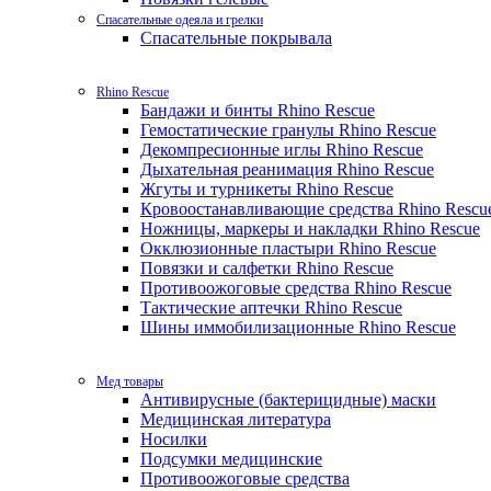
Спасательные одеяла и грелки
Спасательные покрывала
Rhino Rescue
Бандажи и бинты Rhino Rescue
Гемостатические гранулы Rhino Rescue
Декомпресионные иглы Rhino Rescue
Дыхательная реанимация Rhino Rescue
Жгуты и турникеты Rhino Rescue
Кровоостанавливающие средства Rhino Rescu
Ножницы, маркеры и накладки Rhino Rescue
Окклюзионные пластыри Rhino Rescue
Повязки и салфетки Rhino Rescue
Противоожоговые средства Rhino Rescue
Тактические аптечки Rhino Rescue
Шины иммобилизационные Rhino Rescue
Мед товары
Антивирусные (бактерицидные) маски
Медицинская литература
Носилки
Подсумки медицинские
Противоожоговые средства