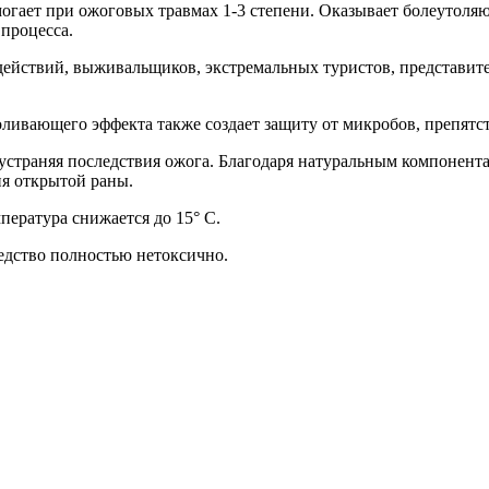
гает при ожоговых травмах 1-3 степени. Оказывает болеутоляю
процесса.
действий, выживальщиков, экстремальных туристов, представите
боливающего эффекта также создает защиту от микробов, препятс
, устраняя последствия ожога. Благодаря натуральным компонен
я открытой раны.
пература снижается до 15° C.
едство полностью нетоксично.