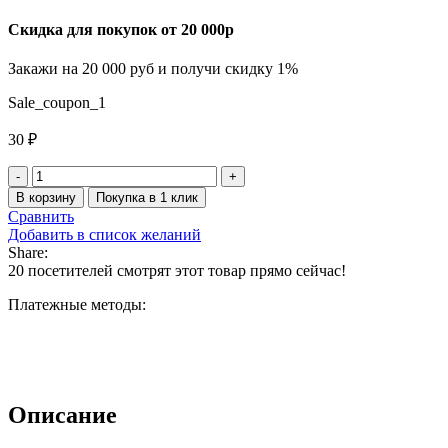
Скидка для покупок от 20 000р
Закажи на 20 000 руб и получи скидку 1%
Sale_coupon_1
30
₽
Количество
товара
В корзину
Покупка в 1 клик
Противоожоговый
Сравнить
и
Добавить в список желаний
ранозаживляющий
Share:
гель
20
посетителей смотрят этот товар прямо сейчас!
BURNCARE
3.5г.
Платежные методы:
Описание