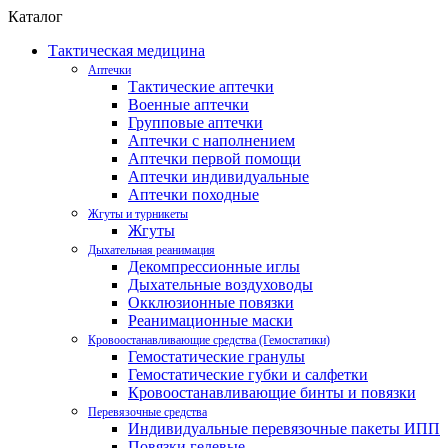
Каталог
Тактическая медицина
Аптечки
Тактические аптечки
Военные аптечки
Групповые аптечки
Аптечки с наполнением
Аптечки первой помощи
Аптечки индивидуальные
Аптечки походные
Жгуты и турникеты
Жгуты
Дыхательная реанимация
Декомпрессионные иглы
Дыхательные воздуховоды
Окклюзионные повязки
Реанимационные маски
Кровоостанавливающие средства (Гемостатики)
Гемостатические гранулы
Гемостатические губки и салфетки
Кровоостанавливающие бинты и повязки
Перевязочные средства
Индивидуальные перевязочные пакеты ИПП
Повязки гелевые