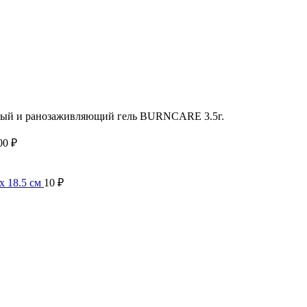
ый и ранозаживляющий гель BURNCARE 3.5г.
00
₽
х 18.5 cм
10
₽