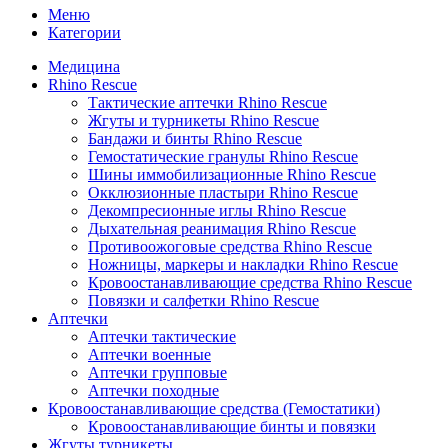
Меню
Категории
Медицина
Rhino Rescue
Тактические аптечки Rhino Rescue
Жгуты и турникеты Rhino Rescue
Бандажи и бинты Rhino Rescue
Гемостатические гранулы Rhino Rescue
Шины иммобилизационные Rhino Rescue
Окклюзионные пластыри Rhino Rescue
Декомпресионные иглы Rhino Rescue
Дыхательная реанимация Rhino Rescue
Противоожоговые средства Rhino Rescue
Ножницы, маркеры и накладки Rhino Rescue
Кровоостанавливающие средства Rhino Rescue
Повязки и салфетки Rhino Rescue
Аптечки
Аптечки тактические
Аптечки военные
Аптечки групповые
Аптечки походные
Кровоостанавливающие средства (Гемостатики)
Кровоостанавливающие бинты и повязки
Жгуты турникеты