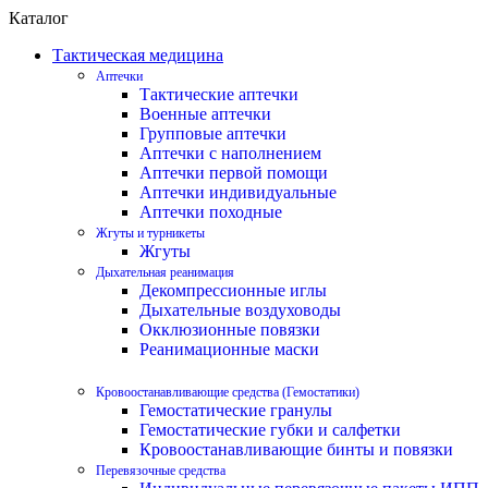
Каталог
Тактическая медицина
Аптечки
Тактические аптечки
Военные аптечки
Групповые аптечки
Аптечки с наполнением
Аптечки первой помощи
Аптечки индивидуальные
Аптечки походные
Жгуты и турникеты
Жгуты
Дыхательная реанимация
Декомпрессионные иглы
Дыхательные воздуховоды
Окклюзионные повязки
Реанимационные маски
Кровоостанавливающие средства (Гемостатики)
Гемостатические гранулы
Гемостатические губки и салфетки
Кровоостанавливающие бинты и повязки
Перевязочные средства