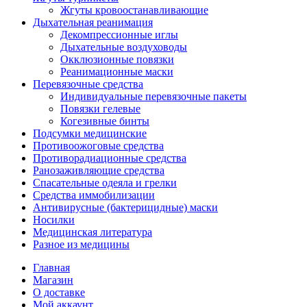
Жгуты кровоостанавливающие
Дыхательная реанимация
Декомпрессионные иглы
Дыхательные воздуховоды
Окклюзионные повязки
Реанимационные маски
Перевязочные средства
Индивидуальные перевязочные пакеты
Повязки гелевые
Когезивные бинты
Подсумки медицинские
Противоожоговые средства
Противорадиационные средства
Ранозаживляющие средства
Спасательные одеяла и грелки
Средства иммобилизации
Антивирусные (бактерицидные) маски
Носилки
Медицинская литература
Разное из медицины
Главная
Магазин
О доставке
Мой аккаунт