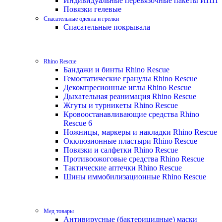
Индивидуальные перевязочные пакеты ИПП
Повязки гелевые
Спасательные одеяла и грелки
Спасательные покрывала
Rhino Rescue
Бандажи и бинты Rhino Rescue
Гемостатические гранулы Rhino Rescue
Декомпресионные иглы Rhino Rescue
Дыхательная реанимация Rhino Rescue
Жгуты и турникеты Rhino Rescue
Кровоостанавливающие средства Rhino
Rescue 6
Ножницы, маркеры и накладки Rhino Rescue
Окклюзионные пластыри Rhino Rescue
Повязки и салфетки Rhino Rescue
Противоожоговые средства Rhino Rescue
Тактические аптечки Rhino Rescue
Шины иммобилизационные Rhino Rescue
Мед товары
Антивирусные (бактерицидные) маски