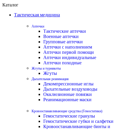
Каталог
Тактическая медицина
Аптечки
Тактические аптечки
Военные аптечки
Групповые аптечки
Аптечки с наполнением
Аптечки первой помощи
Аптечки индивидуальные
Аптечки походные
Жгуты и турникеты
Жгуты
Дыхательная реанимация
Декомпрессионные иглы
Дыхательные воздуховоды
Окклюзионные повязки
Реанимационные маски
Кровоостанавливающие средства (Гемостатики)
Гемостатические гранулы
Гемостатические губки и салфетки
Кровоостанавливающие бинты и