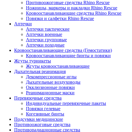
Противоожоговые средства Rhino Rescue
Ножницы, маркеры и накладки Rhino Rescue
Кровоостанавливающие средства Rhino Rescue
Повязки и салфетки Rhino Rescue
Аптечки
Аптечки тактические
Аптечки военные
Аптечки групповые
Аптечки походные
Кровоостанавливающие средства (Гемостатики)
Кровоостанавливающие бинты и повязки
Жгуты турникеты
Жгуты кровоостанавливающие
Дыхательная реанимация
Декомпрессионные иглы
Дыхательные воздуховоды
Окклюзионные повязки
Реанимационные маски
Перевязочные средства
Индивидуальные перевязочные пакеты
Повязки гелевые
Когезивные бинты
Подсумки медицинские
Противоожоговые средства
Противорадиационные средства