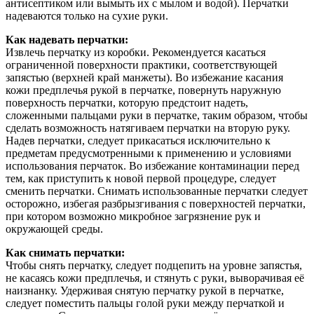
антисептиком или вымыть их с мылом и водой). Перчатки
надеваются только на сухие руки.
Как надевать перчатки:
Извлечь перчатку из коробки. Рекомендуется касаться
ограниченной поверхности практики, соответствующей
запястью (верхней край манжеты). Во избежание касания
кожи предплечья рукой в перчатке, повернуть наружную
поверхность перчатки, которую предстоит надеть,
сложенными пальцами руки в перчатке, таким образом, чтобы
сделать возможность натягиваем перчатки на вторую руку.
Надев перчатки, следует прикасаться исключительно к
предметам предусмотренными к применению и условиями
использования перчаток. Во избежание контаминации перед
тем, как приступить к новой первой процедуре, следует
сменить перчатки. Снимать использованные перчатки следует
осторожно, избегая разбрызгивания с поверхностей перчатки,
при котором возможно микробное загрязнение рук и
окружающей среды.
Как снимать перчатки:
Чтобы снять перчатку, следует подцепить на уровне запястья,
не касаясь кожи предплечья, и стянуть с руки, выворачивая её
наизнанку. Удерживая снятую перчатку рукой в перчатке,
следует поместить пальцы голой руки между перчаткой и