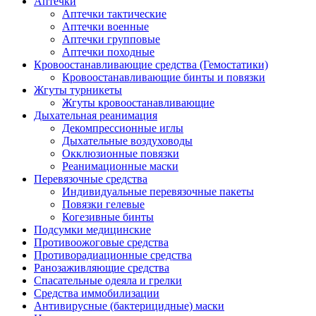
Аптечки
Аптечки тактические
Аптечки военные
Аптечки групповые
Аптечки походные
Кровоостанавливающие средства (Гемостатики)
Кровоостанавливающие бинты и повязки
Жгуты турникеты
Жгуты кровоостанавливающие
Дыхательная реанимация
Декомпрессионные иглы
Дыхательные воздуховоды
Окклюзионные повязки
Реанимационные маски
Перевязочные средства
Индивидуальные перевязочные пакеты
Повязки гелевые
Когезивные бинты
Подсумки медицинские
Противоожоговые средства
Противорадиационные средства
Ранозаживляющие средства
Спасательные одеяла и грелки
Средства иммобилизации
Антивирусные (бактерицидные) маски