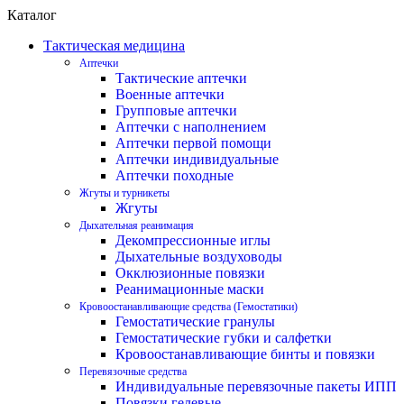
Каталог
Тактическая медицина
Аптечки
Тактические аптечки
Военные аптечки
Групповые аптечки
Аптечки с наполнением
Аптечки первой помощи
Аптечки индивидуальные
Аптечки походные
Жгуты и турникеты
Жгуты
Дыхательная реанимация
Декомпрессионные иглы
Дыхательные воздуховоды
Окклюзионные повязки
Реанимационные маски
Кровоостанавливающие средства (Гемостатики)
Гемостатические гранулы
Гемостатические губки и салфетки
Кровоостанавливающие бинты и повязки
Перевязочные средства
Индивидуальные перевязочные пакеты ИПП
Повязки гелевые