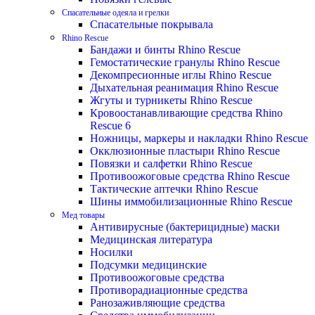
Спасательные одеяла и грелки
Спасательные покрывала
Rhino Rescue
Бандажи и бинты Rhino Rescue
Гемостатические гранулы Rhino Rescue
Декомпресионные иглы Rhino Rescue
Дыхательная реанимация Rhino Rescue
Жгуты и турникеты Rhino Rescue
Кровоостанавливающие средства Rhino
Rescue 6
Ножницы, маркеры и накладки Rhino Rescue
Окклюзионные пластыри Rhino Rescue
Повязки и салфетки Rhino Rescue
Противоожоговые средства Rhino Rescue
Тактические аптечки Rhino Rescue
Шины иммобилизационные Rhino Rescue
Мед товары
Антивирусные (бактерицидные) маски
Медицинская литература
Носилки
Подсумки медицинские
Противоожоговые средства
Противорадиационные средства
Ранозаживляющие средства