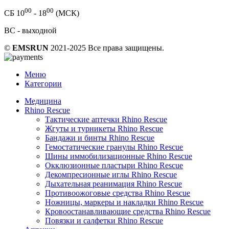
00
00
СБ 10
- 18
(МСК)
ВС - выходной
©
EMSRUN
2021-2025 Все права защищены.
Меню
Категории
Медицина
Rhino Rescue
Тактические аптечки Rhino Rescue
Жгуты и турникеты Rhino Rescue
Бандажи и бинты Rhino Rescue
Гемостатические гранулы Rhino Rescue
Шины иммобилизационные Rhino Rescue
Окклюзионные пластыри Rhino Rescue
Декомпресионные иглы Rhino Rescue
Дыхательная реанимация Rhino Rescue
Противоожоговые средства Rhino Rescue
Ножницы, маркеры и накладки Rhino Rescue
Кровоостанавливающие средства Rhino Rescue
Повязки и салфетки Rhino Rescue