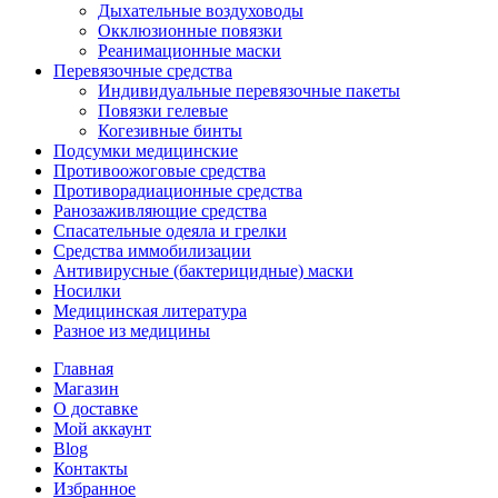
Дыхательные воздуховоды
Окклюзионные повязки
Реанимационные маски
Перевязочные средства
Индивидуальные перевязочные пакеты
Повязки гелевые
Когезивные бинты
Подсумки медицинские
Противоожоговые средства
Противорадиационные средства
Ранозаживляющие средства
Спасательные одеяла и грелки
Средства иммобилизации
Антивирусные (бактерицидные) маски
Носилки
Медицинская литература
Разное из медицины
Главная
Магазин
О доставке
Мой аккаунт
Blog
Контакты
Избранное