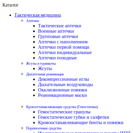
Каталог
Тактическая медицина
Аптечки
Тактические аптечки
Военные аптечки
Групповые аптечки
Аптечки с наполнением
Аптечки первой помощи
Аптечки индивидуальные
Аптечки походные
Жгуты и турникеты
Жгуты
Дыхательная реанимация
Декомпрессионные иглы
Дыхательные воздуховоды
Окклюзионные повязки
Реанимационные маски
Кровоостанавливающие средства (Гемостатики)
Гемостатические гранулы
Гемостатические губки и салфетки
Кровоостанавливающие бинты и повязки
Перевязочные средства