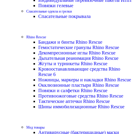
Индивидуальные перевязочные пакеты ИПП
Повязки гелевые
Спасательные одеяла и грелки
Спасательные покрывала
Rhino Rescue
Бандажи и бинты Rhino Rescue
Гемостатические гранулы Rhino Rescue
Декомпресионные иглы Rhino Rescue
Дыхательная реанимация Rhino Rescue
Жгуты и турникеты Rhino Rescue
Кровоостанавливающие средства Rhino
Rescue 6
Ножницы, маркеры и накладки Rhino Rescue
Окклюзионные пластыри Rhino Rescue
Повязки и салфетки Rhino Rescue
Противоожоговые средства Rhino Rescue
Тактические аптечки Rhino Rescue
Шины иммобилизационные Rhino Rescue
Мед товары
Антивирусные (бактерицидные) маски