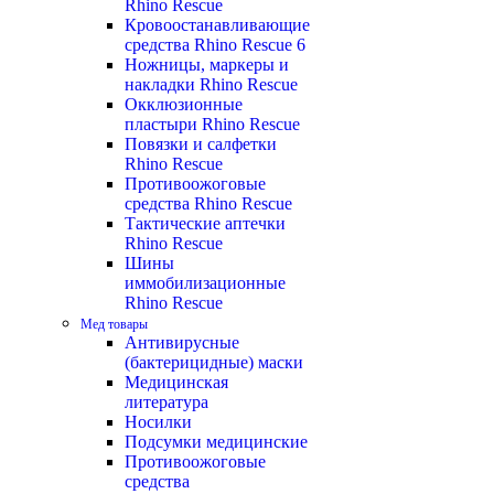
Rhino Rescue
Кровоостанавливающие
средства Rhino Rescue 6
Ножницы, маркеры и
накладки Rhino Rescue
Окклюзионные
пластыри Rhino Rescue
Повязки и салфетки
Rhino Rescue
Противоожоговые
средства Rhino Rescue
Тактические аптечки
Rhino Rescue
Шины
иммобилизационные
Rhino Rescue
Мед товары
Антивирусные
(бактерицидные) маски
Медицинская
литература
Носилки
Подсумки медицинские
Противоожоговые
средства