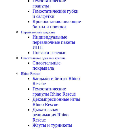
Гемостатические
гранулы
Гемостатические губки
и салфетки
Кровоостанавливающие
бинты и повязки
Перевязочные средства
Индивидуальные
перевязочные пакеты
ИПП
Повязки гелевые
Спасательные одеяла и грелки
Спасательные
покрывала
Rhino Rescue
Бандажи и бинты Rhino
Rescue
Гемостатические
гранулы Rhino Rescue
Декомпресионные иглы
Rhino Rescue
Дыхательная
реанимация Rhino
Rescue
Жгуты и турникеты