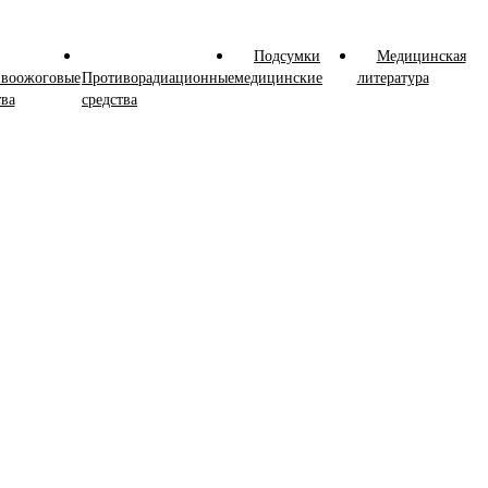
Подсумки
Медицинская
воожоговые
Противорадиационные
медицинские
литература
тва
средства