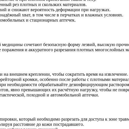
енный рез плотных и скользких материалов.
вий и снижают вероятность деформации при нагрузках.
надёжный хват, в том числе в перчатках и влажных условиях.
томобильных и стационарных аптечек.
 медицины сочетают безопасную форму лезвий, высокую прочно
е поражения и аккуратного разрезания плотных многослойных м
 на внешнем креплении, чтобы сократить время на извлечение.
ррейторной кромки, особенно после работы с плотными материа
при необходимости обрабатывайте дезинфицирующим раствором
нтов, явно превышающих их расчётную нагрузку, чтобы не повре
тактической, походной и автомобильной аптечки.
ировки, который необходимо разрезать для доступа к зоне трав
олируя расстояние до кожи пострадавшего.