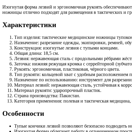
Изогнутая форма лезвий и эргономичная рукоять обеспечивают
ножницы отлично подходят для размещения в тактических и гр
Характеристики
Тип изделия: тактические медицинские ножницы тупоко
Назначение: разрезание одежды, экипировки, ремней, об
Конструкция: изогнутые лезвия с тупыми концами.
Общая длина: 18,5 см.
Лезвия: нержавеющая сталь с продольными рёбрами жёст
Заточка: нижняя режущая кромка с серрейторной (зубчато
Рукоять: эргономичная, пластиковая, чёрного цвета.
Тип рукояти: кольцевой хват с удобным расположением п
Назначение по использованию: инструмент для разрезани
Материал лезвий: нержавеющая сталь, устойчивая к корр
Материал рукояти: ударопрочный пластик.
Страна производства: Пакистан.
Категория применения: полевая и тактическая медицина,
Особенности
Тупые кончики лезвий позволяют безопасно подводить н
Изогнутая форма облегчает работу в ограниченном прост