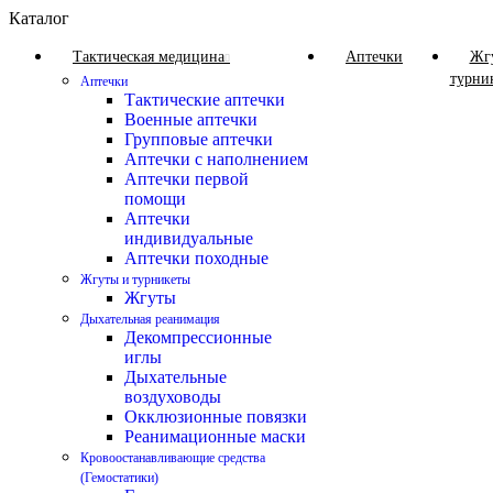
Каталог
Тактическая медицина
Аптечки
Жг
турни
Аптечки
Тактические аптечки
Военные аптечки
Групповые аптечки
Аптечки с наполнением
Аптечки первой
помощи
Аптечки
индивидуальные
Аптечки походные
Жгуты и турникеты
Жгуты
Дыхательная реанимация
Декомпрессионные
иглы
Дыхательные
воздуховоды
Окклюзионные повязки
Реанимационные маски
Кровоостанавливающие средства
(Гемостатики)