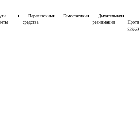
уты
Перевязочные
Гемостатики
Дыхательная
кеты
средства
реанимация
Проти
средс