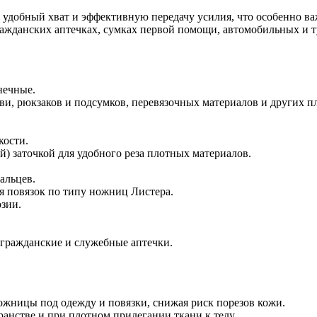
 удобный хват и эффективную передачу усилия, что особенно ва
ажданских аптечках, сумках первой помощи, автомобильных и т
нечные.
уви, рюкзаков и подсумков, перевязочных материалов и других 
кости.
й) заточкой для удобного реза плотных материалов.
альцев.
я повязок по типу ножниц Листера.
озии.
 гражданские и служебные аптечки.
ожницы под одежду и повязки, снижая риск порезов кожи.
ранстве и при плотном прилегании ткани к телу.