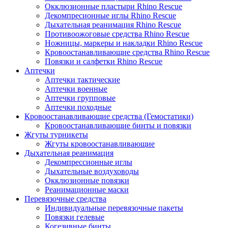
Окклюзионные пластыри Rhino Rescue
Декомпресионные иглы Rhino Rescue
Дыхательная реанимация Rhino Rescue
Противоожоговые средства Rhino Rescue
Ножницы, маркеры и накладки Rhino Rescue
Кровоостанавливающие средства Rhino Rescue
Повязки и салфетки Rhino Rescue
Аптечки
Аптечки тактические
Аптечки военные
Аптечки групповые
Аптечки походные
Кровоостанавливающие средства (Гемостатики)
Кровоостанавливающие бинты и повязки
Жгуты турникеты
Жгуты кровоостанавливающие
Дыхательная реанимация
Декомпрессионные иглы
Дыхательные воздуховоды
Окклюзионные повязки
Реанимационные маски
Перевязочные средства
Индивидуальные перевязочные пакеты
Повязки гелевые
Когезивные бинты