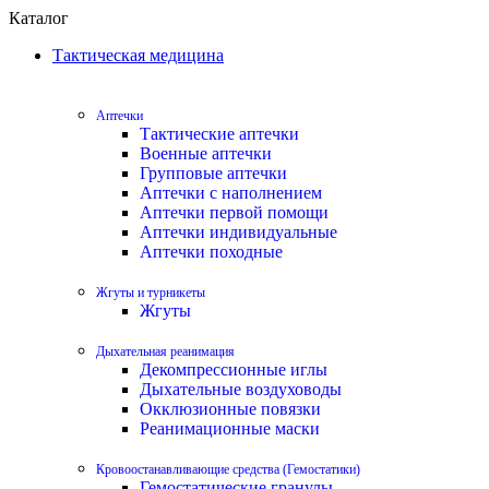
Каталог
Тактическая медицина
Аптечки
Тактические аптечки
Военные аптечки
Групповые аптечки
Аптечки с наполнением
Аптечки первой помощи
Аптечки индивидуальные
Аптечки походные
Жгуты и турникеты
Жгуты
Дыхательная реанимация
Декомпрессионные иглы
Дыхательные воздуховоды
Окклюзионные повязки
Реанимационные маски
Кровоостанавливающие средства (Гемостатики)
Гемостатические гранулы