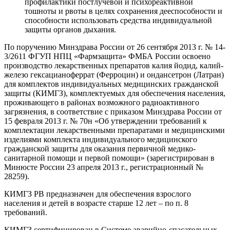
профилактики постлучевой и психореактивной
тошноты и рвоты в целях сохранения дееспособности и
способности использовать средства индивидуальной
защиты органов дыхания.
По поручению Минздрава России от 26 сентября 2013 г. № 14-
3/2611 ФГУП НПЦ «Фармзащита» ФМБА России освоено
производство лекарственных препаратов калия йодид, калий-
железо гексацианоферрат (Ферроцин) и ондансетрон (Латран)
для комплектов индивидуальных медицинских гражданской
защиты (КИМГЗ), комплектуемых для обеспечения населения,
проживающего в районах возможного радиоактивного
загрязнения, в соответствие с приказом Минздрава России от
15 февраля 2013 г. № 70н «Об утверждении требований к
комплектации лекарственными препаратами и медицинскими
изделиями комплекта индивидуального медицинского
гражданской защиты для оказания первичной медико-
санитарной помощи и первой помощи» (зарегистрирован в
Минюсте России 23 апреля 2013 г., регистрационный №
28259).
КИМГЗ РВ предназначен для обеспечения взрослого
населения и детей в возрасте старше 12 лет – по п. 8
требований.
КИМГЗ сертифицирован в Системе аварийно-спасательных