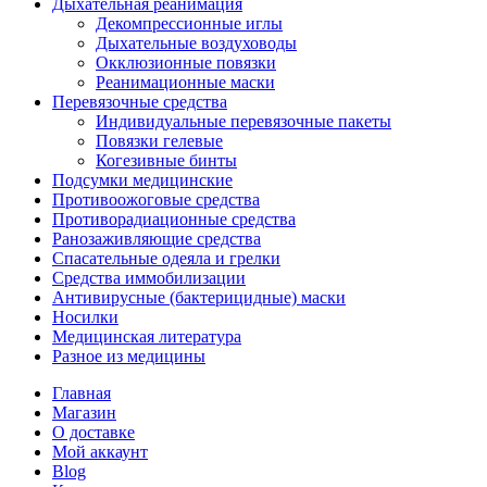
Дыхательная реанимация
Декомпрессионные иглы
Дыхательные воздуховоды
Окклюзионные повязки
Реанимационные маски
Перевязочные средства
Индивидуальные перевязочные пакеты
Повязки гелевые
Когезивные бинты
Подсумки медицинские
Противоожоговые средства
Противорадиационные средства
Ранозаживляющие средства
Спасательные одеяла и грелки
Средства иммобилизации
Антивирусные (бактерицидные) маски
Носилки
Медицинская литература
Разное из медицины
Главная
Магазин
О доставке
Мой аккаунт
Blog