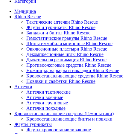
Категории
Медицина
Rhino Rescue
Тактические аптечки Rhino Rescue
Жгуты и турникеты Rhino Rescue
Бандажи и бинты Rhino Rescue
Гемостатические гранулы Rhino Rescue
Шины иммобилизационные Rhino Rescue
Окклюзионные пластыри Rhino Rescue
Декомпресионные иглы Rhino Rescue
Дыхательная реанимация Rhino Rescue
Противоожоговые средства Rhino Rescue
Ножницы, маркеры и накладки Rhino Rescue
Кровоостанавливающие средства Rhino Rescue
Повязки и салфетки Rhino Rescue
Аптечки
Аптечки тактические
Аптечки военные
Аптечки групповые
Аптечки походные
Кровоостанавливающие средства (Гемостатики)
Кровоостанавливающие бинты и повязки
Жгуты турникеты
Жгуты кровоостанавливающие