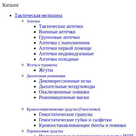
Каталог
Тактическая медицина
Аптечки
Тактические аптечки
Военные аптечки
Групповые аптечки
Аптечки с наполнением
Аптечки первой помощи
Аптечки индивидуальные
Аптечки походные
Жгуты и турникеты
Жгуты
Дыхательная реанимация
Декомпрессионные иглы
Дыхательные воздуховоды
Окклюзионные повязки
Реанимационные маски
Кровоостанавливающие средства (Гемостатики)
Гемостатические гранулы
Гемостатические губки и салфетки
Кровоостанавливающие бинты и повязки
Перевязочные средства