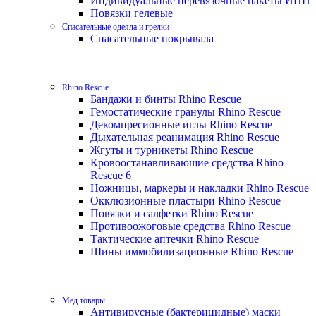
Индивидуальные перевязочные пакеты ИПП
Повязки гелевые
Спасательные одеяла и грелки
Спасательные покрывала
Rhino Rescue
Бандажи и бинты Rhino Rescue
Гемостатические гранулы Rhino Rescue
Декомпресионные иглы Rhino Rescue
Дыхательная реанимация Rhino Rescue
Жгуты и турникеты Rhino Rescue
Кровоостанавливающие средства Rhino
Rescue 6
Ножницы, маркеры и накладки Rhino Rescue
Окклюзионные пластыри Rhino Rescue
Повязки и салфетки Rhino Rescue
Противоожоговые средства Rhino Rescue
Тактические аптечки Rhino Rescue
Шины иммобилизационные Rhino Rescue
Мед товары
Антивирусные (бактерицидные) маски