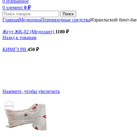
0
Избранное
0
элемент
0
₽
Поиск
Главная
Медицина
Перевязочные средства
Израильский бинт-ба
Жгут ЖК-02 (Медплант)
1180
₽
Назад к товарам
КИМГЗ РВ
450
₽
Нажмите, чтобы увеличить