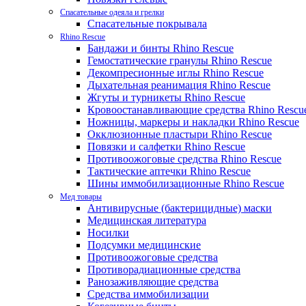
Спасательные одеяла и грелки
Спасательные покрывала
Rhino Rescue
Бандажи и бинты Rhino Rescue
Гемостатические гранулы Rhino Rescue
Декомпресионные иглы Rhino Rescue
Дыхательная реанимация Rhino Rescue
Жгуты и турникеты Rhino Rescue
Кровоостанавливающие средства Rhino Rescu
Ножницы, маркеры и накладки Rhino Rescue
Окклюзионные пластыри Rhino Rescue
Повязки и салфетки Rhino Rescue
Противоожоговые средства Rhino Rescue
Тактические аптечки Rhino Rescue
Шины иммобилизационные Rhino Rescue
Мед товары
Антивирусные (бактерицидные) маски
Медицинская литература
Носилки
Подсумки медицинские
Противоожоговые средства
Противорадиационные средства
Ранозаживляющие средства
Средства иммобилизации