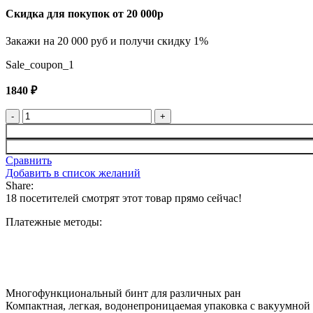
Скидка для покупок от 20 000р
Закажи на 20 000 руб и получи скидку 1%
Sale_coupon_1
1840
₽
Количество
товара
Израильский
бинт-
Сравнить
бандаж
Добавить в список желаний
4"
Share:
FCP03
18
посетителей смотрят этот товар прямо сейчас!
Платежные методы:
Многофункциональный бинт для различных ран
Компактная, легкая, водонепроницаемая упаковка с вакуумной