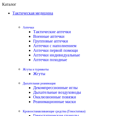
Каталог
Тактическая медицина
Аптечки
Тактические аптечки
Военные аптечки
Групповые аптечки
Аптечки с наполнением
Аптечки первой помощи
Аптечки индивидуальные
Аптечки походные
Жгуты и турникеты
Жгуты
Дыхательная реанимация
Декомпрессионные иглы
Дыхательные воздуховоды
Окклюзионные повязки
Реанимационные маски
Кровоостанавливающие средства (Гемостатики)
Гемостатические гранулы