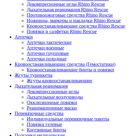
Декомпресионные иглы Rhino Rescue
Дыхательная реанимация Rhino Rescue
Противоожоговые средства Rhino Rescue
Ножницы, маркеры и накладки Rhino Rescue
Кровоостанавливающие средства Rhino Rescue
Повязки и салфетки Rhino Rescue
Аптечки
Аптечки тактические
Аптечки военные
Аптечки групповые
Аптечки походные
Кровоостанавливающие средства (Гемостатики)
Кровоостанавливающие бинты и повязки
Жгуты турникеты
Жгуты кровоостанавливающие
Дыхательная реанимация
Декомпрессионные иглы
Дыхательные воздуховоды
Окклюзионные повязки
Реанимационные маски
Перевязочные средства
Индивидуальные перевязочные пакеты
Повязки гелевые
Когезивные бинты
Подсумки медицинские