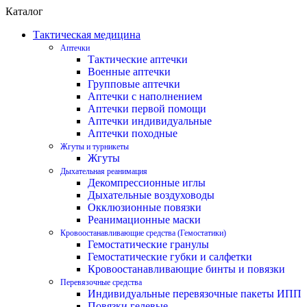
0
Каталог
Тактическая медицина
Аптечки
Тактические аптечки
Военные аптечки
Групповые аптечки
Аптечки с наполнением
Аптечки первой помощи
Аптечки индивидуальные
Аптечки походные
Жгуты и турникеты
Жгуты
Дыхательная реанимация
Декомпрессионные иглы
Дыхательные воздуховоды
Окклюзионные повязки
Реанимационные маски
Кровоостанавливающие средства (Гемостатики)
Гемостатические гранулы
Гемостатические губки и салфетки
Кровоостанавливающие бинты и повязки
Перевязочные средства
Индивидуальные перевязочные пакеты ИПП
Повязки гелевые