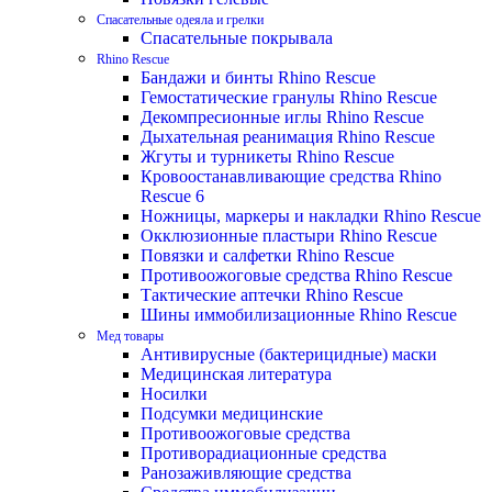
Спасательные одеяла и грелки
Спасательные покрывала
Rhino Rescue
Бандажи и бинты Rhino Rescue
Гемостатические гранулы Rhino Rescue
Декомпресионные иглы Rhino Rescue
Дыхательная реанимация Rhino Rescue
Жгуты и турникеты Rhino Rescue
Кровоостанавливающие средства Rhino
Rescue 6
Ножницы, маркеры и накладки Rhino Rescue
Окклюзионные пластыри Rhino Rescue
Повязки и салфетки Rhino Rescue
Противоожоговые средства Rhino Rescue
Тактические аптечки Rhino Rescue
Шины иммобилизационные Rhino Rescue
Мед товары
Антивирусные (бактерицидные) маски
Медицинская литература
Носилки
Подсумки медицинские
Противоожоговые средства
Противорадиационные средства
Ранозаживляющие средства