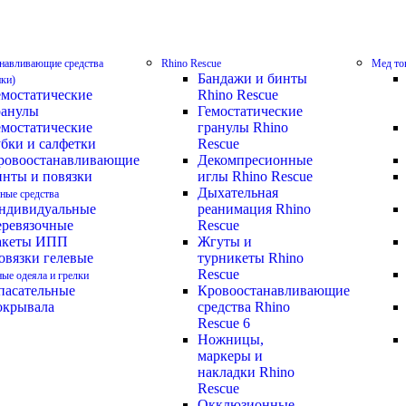
навливающие средства
Rhino Rescue
Мед то
Бандажи и бинты
ики)
емостатические
Rhino Rescue
ранулы
Гемостатические
емостатические
гранулы Rhino
убки и салфетки
Rescue
ровоостанавливающие
Декомпресионные
инты и повязки
иглы Rhino Rescue
Дыхательная
ные средства
ндивидуальные
реанимация Rhino
еревязочные
Rescue
акеты ИПП
Жгуты и
овязки гелевые
турникеты Rhino
Rescue
ные одеяла и грелки
пасательные
Кровоостанавливающие
окрывала
средства Rhino
Rescue 6
Ножницы,
маркеры и
накладки Rhino
Rescue
Окклюзионные