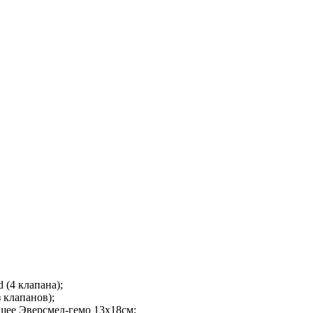
 (4 клапана);
 клапанов);
щее Эверсмед-гемо 13х18см;