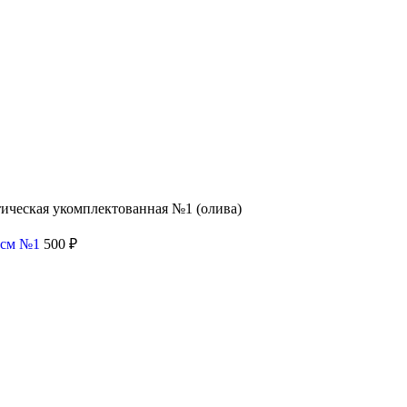
тическая укомплектованная №1 (олива)
5 см №1
500
₽