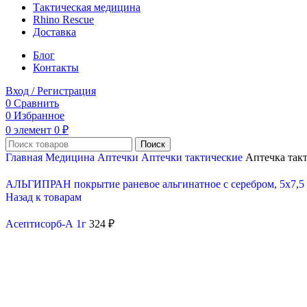
Тактическая медицина
Rhino Rescue
Доставка
Блог
Контакты
Вход / Регистрация
0
Сравнить
0
Избранное
0
элемент
0
₽
Поиск
Главная
Медицина
Аптечки
Аптечки тактические
Аптечка так
АЛЬГИПРАН покрытие раневое альгинатное с серебром, 5х7,
Назад к товарам
Асептисорб-А 1г
324
₽