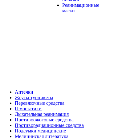
Реанимационные
маски
Аптечки
Жгуты турникеты
Перевязочные средства
Гемостатики
Дыхательная реанимация
Противоожоговые средства
Противорадиационные средства
Подсумки медицинские
Медицинская литература