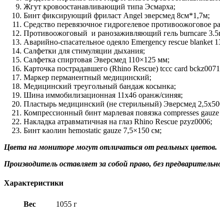
Жгут кровоостанавливающий типа Эсмарха;
Бинт фиксирующий фриласт Angel эверсмед 8см*1,7м;
Средство перевязочное гидрогелевое противоожоговое р
Противоожоговый и ранозаживляющий гель burncare 3.5г
Аварийно-спасательное одеяло Emergency rescue blanket 1
Салфетки для стимуляции дыхания;
Салфетка спиртовая Эверсмед 110×125 мм;
Карточка пострадавшего (Rhino Rescue) tccc card bckz0071
Маркер перманентный медицинский;
Медицинский треугольный бандаж косынка;
Шина иммобилизационная 11х46 оранж/синяя;
Пластырь медицинский (не стерильный) Эверсмед 2,5х50
Компрессионный бинт марлевая повязка compresses gauze 
Накладка атравматичная на глаз Rhino Rescue pzyz0006;
Бинт каолин hemostatic gauze 7,5×150 см;
Цвета на мониторе могут отличаться от реальных цветов.
Производитель оставляет за собой право, без предварительн
Характеристики
Вес
1055 г