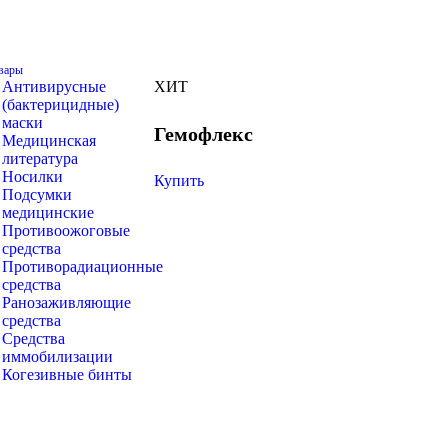
вары
Антивирусные
ХИТ
(бактерицидные)
маски
Гемофлекс
Медицинская
литература
Носилки
Купить
Подсумки
медицинские
Противоожоговые
средства
Противорадиационные
средства
Ранозаживляющие
средства
Средства
иммобилизации
Когезивные бинты