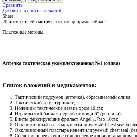
Сравнить
Добавить в список желаний
Share:
20
посетителей смотрят этот товар прямо сейчас!
Платежные методы:
Аптечка тактическая укомплектованная №1 (олива)
Список вложений и медикаментов:
Тактический подсумок (аптечка), сбрасываемый олива;
Тактический жгут турникет;
Ножницы тактические лезвие хром 19 см;
Израильский бандаж первой помощи 6″ (реплика);
Бинты фиксирующие фриласт Angel 1,7м х 10см;
Окклюзионный пластырь вентилируемый Chest seal vented
Окклюзионный пластырь невентилируемый chest seal (без
Средство перевязочное гидрогелевое кровоостанавливаю