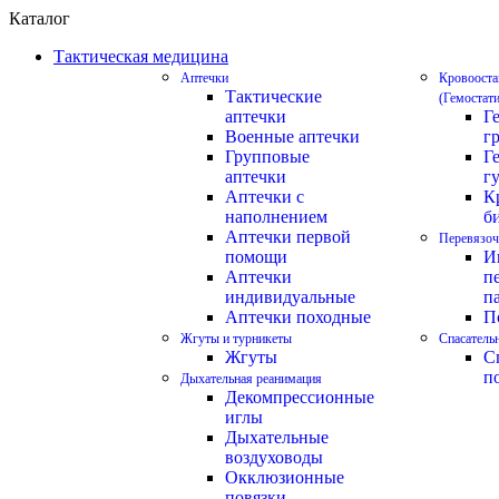
Каталог
Тактическая медицина
Аптечки
Кровооста
Тактические
(Гемостат
аптечки
Г
Военные аптечки
г
Групповые
Г
аптечки
г
Аптечки с
К
наполнением
б
Аптечки первой
Перевязоч
помощи
И
Аптечки
п
индивидуальные
п
Аптечки походные
П
Жгуты и турникеты
Спасатель
Жгуты
С
п
Дыхательная реанимация
Декомпрессионные
иглы
Дыхательные
воздуховоды
Окклюзионные
повязки