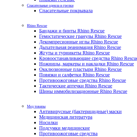
Спасательные одеяла и грелки
Спасательные покрывала
Rhino Rescue
Бандажи и бинты Rhino Rescue
Гемостатические гранулы Rhino Rescue
Декомпресионные иглы Rhino Rescue
Дыхательная реанимация Rhino Rescue
Жгуты и турникеты Rhino Rescue
Кровоостанавливающие средства Rhino Rescu
Ножницы, маркеры и накладки Rhino Rescue
Окклюзионные пластыри Rhino Rescue
Повязки и салфетки Rhino Rescue
Противоожоговые средства Rhino Rescue
Тактические аптечки Rhino Rescue
Шины иммобилизационные Rhino Rescue
Мед товары
Антивирусные (бактерицидные) маски
Медицинская литература
Носилки
Подсумки медицинские
Противоожоговые средства