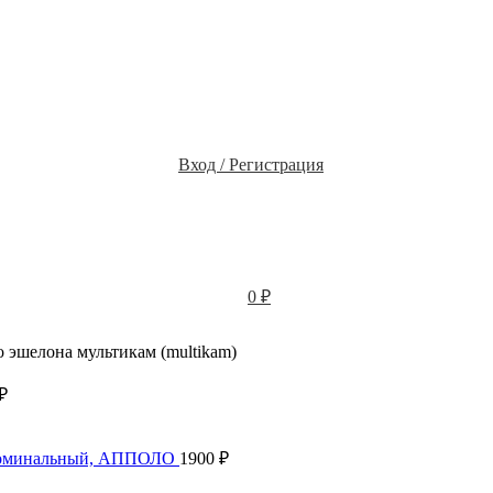
Вход / Регистрация
0
₽
о эшелона мультикам (multikam)
₽
бдоминальный, АППОЛО
1900
₽