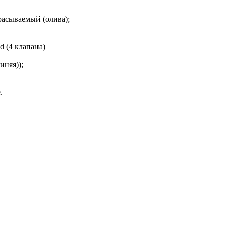
асываемый (олива);
 (4 клапана)
иняя));
е.