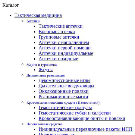
Каталог
Тактическая медицина
Аптечки
Тактические аптечки
Военные аптечки
Групповые аптечки
Аптечки с наполнением
Аптечки первой помощи
Аптечки индивидуальные
Аптечки походные
Жгуты и турникеты
Жгуты
Дыхательная реанимация
Декомпрессионные иглы
Дыхательные воздуховоды
Окклюзионные повязки
Реанимационные маски
Кровоостанавливающие средства (Гемостатики)
Гемостатические гранулы
Гемостатические губки и салфетки
Кровоостанавливающие бинты и повязки
Перевязочные средства
Индивидуальные перевязочные пакеты ИПП
Повязки гелевые