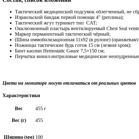
Тактический медицинский подсумок облегченный, не сбр
Израильский бандаж первой помощи 4″ (реплика);
Тактический жгут турникет тип CAT;
Окклюзионный пластырь вентилируемый Chest Seal vented
Маркер перманентный тактический чёрный;
(Шина иммобилизационная 11х92 (в рулоне) (оранжевая/с
Ножницы тактические будь готов 15 см (лезвия хром);
Бинт каолин Hemostatic Gauze 7,5×150 см;
Перчатки винил-нитриловые медицинские неопудренны
Цвета на мониторе могут отличаться от реальных цветов
Характеристики
Вес
455 г
Вес (г)
455
Ширина (мм)
100