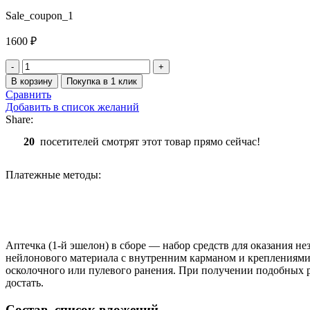
Sale_coupon_1
1600
₽
Количество
товара
В корзину
Покупка в 1 клик
Аптечка
Сравнить
тактическая
Добавить в список желаний
малая
Share:
первого
эшелона
20
посетителей смотрят этот товар прямо сейчас!
мультикам
(multikam)
Платежные методы:
Аптечка (1-й эшелон) в сборе — набор средств для оказания
нейлонового материала с внутренним карманом и креплениям
осколочного или пулевого ранения. При получении подобных р
достать.
Состав, список вложений