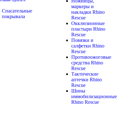
ельные одеяла и
Ножницы,
маркеры и
Спасательные
накладки Rhino
покрывала
Rescue
Окклюзионные
пластыри Rhino
Rescue
Повязки и
салфетки Rhino
Rescue
Противоожоговые
средства Rhino
Rescue
Тактические
аптечки Rhino
Rescue
Шины
иммобилизационные
Rhino Rescue