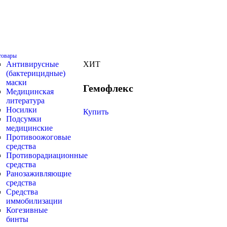
товары
Антивирусные
ХИТ
(бактерицидные)
маски
Гемофлекс
Медицинская
литература
Носилки
Купить
Подсумки
медицинские
Противоожоговые
средства
Противорадиационные
средства
Ранозаживляющие
средства
Средства
иммобилизации
Когезивные
бинты