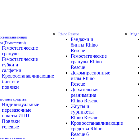
Rhino Rescue
Мед 
останавливающие
Бандажи и
ва (Гемостатики)
бинты Rhino
Гемостатические
Rescue
гранулы
Гемостатические
Гемостатические
гранулы Rhino
губки и
Rescue
салфетки
Декомпресионные
Кровоостанавливающие
иглы Rhino
бинты и
Rescue
повязки
Дыхательная
реанимация
зочные средства
Rhino Rescue
Индивидуальные
Жгуты и
перевязочные
турникеты
пакеты ИПП
Rhino Rescue
Повязки
Кровоостанавливающие
гелевые
средства Rhino
Rescue 6