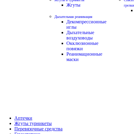
Жгуты и турникеты
Спасат
Жгуты
грелки
Дыхательная реанимация
Декомпрессионные
иглы
Дыхательные
воздуховоды
Окклюзионные
повязки
Реанимационные
маски
Аптечки
Жгуты турникеты
Перевязочные средства