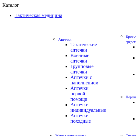
Каталог
Тактическая медицина
Крово
Аптечки
средст
Тактические
аптечки
Военные
аптечки
Групповые
аптечки
Аптечки с
наполнением
Аптечки
первой
Перевя
помощи
Аптечки
индивидуальные
Аптечки
походные