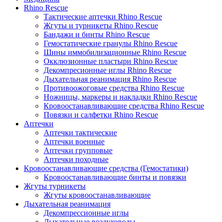
Rhino Rescue
Тактические аптечки Rhino Rescue
Жгуты и турникеты Rhino Rescue
Бандажи и бинты Rhino Rescue
Гемостатические гранулы Rhino Rescue
Шины иммобилизационные Rhino Rescue
Окклюзионные пластыри Rhino Rescue
Декомпресионные иглы Rhino Rescue
Дыхательная реанимация Rhino Rescue
Противоожоговые средства Rhino Rescue
Ножницы, маркеры и накладки Rhino Rescue
Кровоостанавливающие средства Rhino Rescue
Повязки и салфетки Rhino Rescue
Аптечки
Аптечки тактические
Аптечки военные
Аптечки групповые
Аптечки походные
Кровоостанавливающие средства (Гемостатики)
Кровоостанавливающие бинты и повязки
Жгуты турникеты
Жгуты кровоостанавливающие
Дыхательная реанимация
Декомпрессионные иглы
Дыхательные воздуховоды