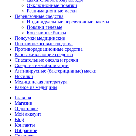
Окклюзионные повязки
Реанимационные маски
Перевязочные средства
Индивидуальные перевязочные пакеты
Повязки гелевые
Когезивные бинты
Подсумки медицинские
Противоожоговые средства
Противорадиационные средства
Ранозаживляющие средства
Спасательные одеяла и грелки
Средства иммобилизации
Антивирусные (бактерицидные) маски
Носилки
Медицинская литература
Разное из медицины
Главная
Магазин
О доставке
Мой аккаунт
Blog
Контакты
Избранное
Сравнить