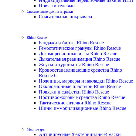
Индивидуальные перевязочные пакеты ИПП
Повязки гелевые
Спасательные одеяла и грелки
Спасательные покрывала
Rhino Rescue
Бандажи и бинты Rhino Rescue
Гемостатические гранулы Rhino Rescue
Декомпресионные иглы Rhino Rescue
Дыхательная реанимация Rhino Rescue
Жгуты и турникеты Rhino Rescue
Кровоостанавливающие средства Rhino
Rescue 6
Ножницы, маркеры и накладки Rhino Rescue
Окклюзионные пластыри Rhino Rescue
Повязки и салфетки Rhino Rescue
Противоожоговые средства Rhino Rescue
Тактические аптечки Rhino Rescue
Шины иммобилизационные Rhino Rescue
Мед товары
Антивирусные (бактерицидные) маски