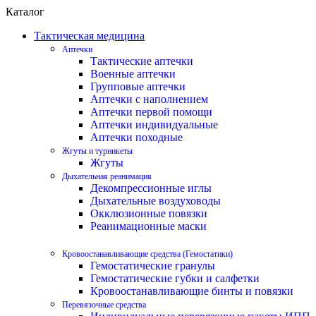
Каталог
Тактическая медицина
Аптечки
Тактические аптечки
Военные аптечки
Групповые аптечки
Аптечки с наполнением
Аптечки первой помощи
Аптечки индивидуальные
Аптечки походные
Жгуты и турникеты
Жгуты
Дыхательная реанимация
Декомпрессионные иглы
Дыхательные воздуховоды
Окклюзионные повязки
Реанимационные маски
Кровоостанавливающие средства (Гемостатики)
Гемостатические гранулы
Гемостатические губки и салфетки
Кровоостанавливающие бинты и повязки
Перевязочные средства